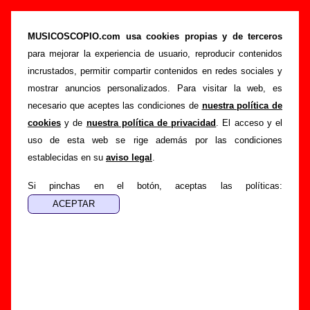
“Todos te esperan”, canción de Futuro Terror
(Letra e información)
MUSICOSCOPIO.com usa cookies propias y de terceros
para mejorar la experiencia de usuario, reproducir contenidos
>
>
>
Portada
Futuro Terror
Canciones
Todos te esperan
incrustados, permitir compartir contenidos en redes sociales y
Esta página pretende recopilar todo tipo de información
mostrar anuncios personalizados. Para visitar la web, es
sobre la
canción "Todos te esperan
" interpretada por
necesario que aceptes las condiciones de
nuestra política de
Futuro Terror
. Además de su letra, también aparecerá
cookies
y de
nuestra política de privacidad
. El acceso y el
información sobre el autor o los autores, sobre los discos en
uso de esta web se rige además por las condiciones
los que está incluido este tema, sobre la grabación del
establecidas en su
aviso legal
.
mismo, sobre versiones a cargo de otros grupos... Si
encuentras errores o tienes información adicional, puedes
Si pinchas en el botón, aceptas las políticas:
ayudar a
completar esta información
.
Autores, versiones, ediciones... de “Todos te
esperan”