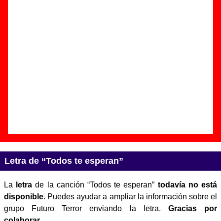
Autor(es) de la letra - ????
Autor(es) de la música - ????
Discos en los que aparece “Todos te esperan”
“
Futuro Terror
” (
LP de vinilo de 12’’
)
Grupo(s):
Futuro Terror
Discográfica(s):
Discos Humeantes
-
Referencia:
DHR-041
Fecha de publicación:
15 de septiembre de
2014
Letra de “Todos te esperan”
La
letra
de la canción “Todos te esperan”
todavía no está
disponible
. Puedes ayudar a ampliar la información sobre el
grupo Futuro Terror enviando la letra.
Gracias por
colaborar
.