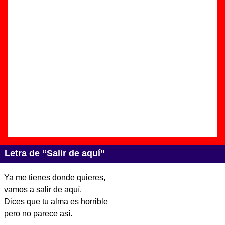
Autor(es) de la letra - Futuro Terror
Autor(es) de la música - Futuro Terror
Discos en los que aparece “Salir de aquí”
“
Su nombre real es otro
” (
LP de vinilo de
12’’
)
Grupo(s):
Futuro Terror
Discográfica(s):
BCore Disc
- Referencia:
BC.292LP
Fecha de publicación:
27 de mayo de 2016
Letra de “Salir de aquí”
Ya me tienes donde quieres,
vamos a salir de aquí.
Dices que tu alma es horrible
pero no parece así.