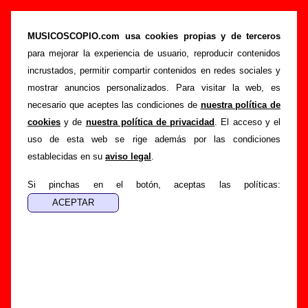
“Salir de aquí”, canción de Futuro Terror
(Letra e información)
MUSICOSCOPIO.com usa cookies propias y de terceros
para mejorar la experiencia de usuario, reproducir contenidos
>
>
>
Portada
Futuro Terror
Canciones
Salir de aquí
incrustados, permitir compartir contenidos en redes sociales y
Esta página pretende recopilar todo tipo de información
mostrar anuncios personalizados. Para visitar la web, es
sobre la
canción "Salir de aquí
" interpretada por
Futuro
necesario que aceptes las condiciones de
nuestra política de
Terror
. Además de su letra, también aparecerá información
cookies
y de
nuestra política de privacidad
. El acceso y el
sobre el autor o los autores, sobre los discos en los que está
uso de esta web se rige además por las condiciones
incluido este tema, sobre la grabación del mismo, sobre
establecidas en su
aviso legal
.
versiones a cargo de otros grupos... Si encuentras errores o
tienes información adicional, puedes ayudar a
completar
Si pinchas en el botón, aceptas las políticas:
esta información
.
Autores, versiones, ediciones... de “Salir de aquí”