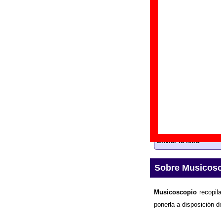
“
S
Gr
Di
Fe
Letra de “Toynb
La
letra
de la can
información sobre e
Enviar la letra
Sobre Musicos
Musicoscopio
recopila
ponerla a disposición d