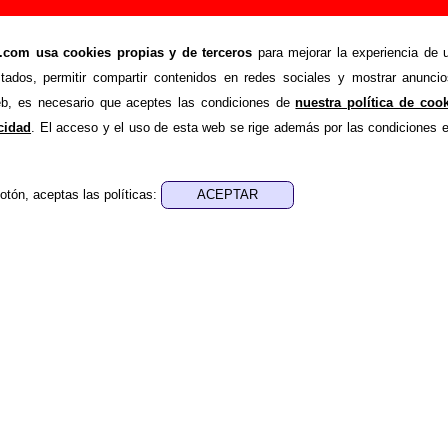
, canción de Futuro Terror (Letra e información)
om usa cookies propias y de terceros
para mejorar la experiencia de u
>
>
rror
Canciones
Toynbee idea
stados, permitir compartir contenidos en redes sociales y mostrar anuncio
ende recopilar todo tipo de información sobre la
canció
web, es necesario que aceptes las condiciones de
nuestra política de coo
turo Terror
. Además de su letra, también aparecerá informaci
acidad
. El acceso y el uso de esta web se rige además por las condiciones 
los discos en los que está incluido este tema, sobre la grabac
de otros grupos... Si encuentras errores o tienes informació
otón, aceptas las políticas:
r esta información
.
nes, ediciones... de “Toynbee idea”
a - Futuro Terror
ica - Futuro Terror
e aparece “Toynbee idea”