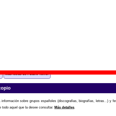
u nombre real es otro
” (
LP de vinilo de 12’’
)
upo(s):
Futuro Terror
scográfica(s):
BCore Disc
- Referencia:
BC.292LP
cha de publicación:
27 de mayo de 2016
ee idea”
ción “Toynbee idea”
todavía no está disponible
. Puedes a
l grupo Futuro Terror enviando la letra.
Gracias por colaborar
.
Más letras de Futuro Terror
copio
 información sobre grupos españoles (discografias, biografías, letras...) y f
e todo aquel que la desee consultar.
Más detalles
.