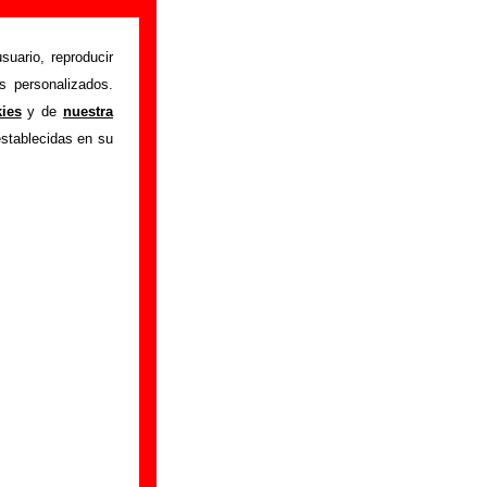
suario, reproducir
s personalizados.
n "Toynbee idea
"
kies
y de
nuestra
ón sobre el autor o
establecidas en su
ión del mismo, sobre
n adicional, puedes