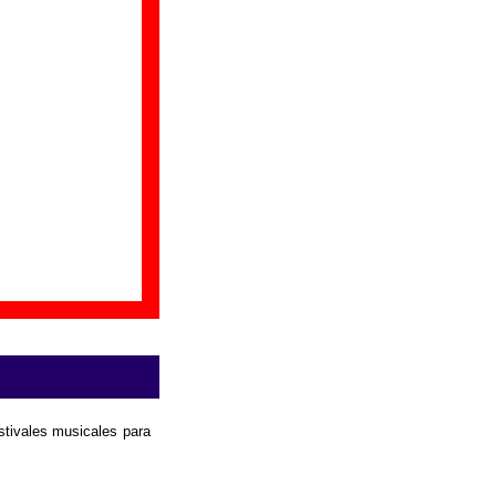
yudar a ampliar la
estivales musicales para