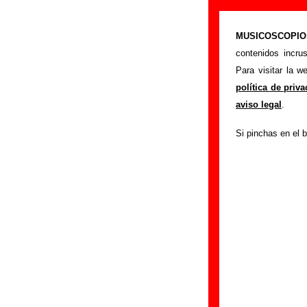
“Toynbee idea”
MUSICOSCOPIO.c
>
Portada
Futuro Te
contenidos incru
Esta página pret
Para visitar la 
interpretada por
Fu
política de priv
los autores, sobre 
aviso legal
.
versiones a cargo 
Si pinchas en el b
ayudar a
completa
Autores, versio
Autor(es) de la letr
Autor(es) de la mús
Discos en los qu