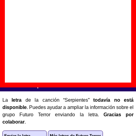
Autor(es) de la letra - ????
Autor(es) de la música - ????
Discos en los que aparece “Serpientes”
“
Futuro Terror EP
” (
EP de vinilo de 7’’
)
Grupo(s):
Futuro Terror
Discográfica(s):
Tigre Discs
- Referencia:
TD.10
Fecha de publicación:
15 de junio de 2015
Letra de “Serpientes”
La
letra
de la canción “Serpientes”
todavía no está
disponible
. Puedes ayudar a ampliar la información sobre el
grupo Futuro Terror enviando la letra.
Gracias por
colaborar
.
Enviar la letra
Más letras de Futuro Terror