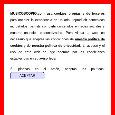
“Serpientes”, canción de Futuro Terror (Letra
e información)
MUSICOSCOPIO.com usa cookies propias y de terceros
para mejorar la experiencia de usuario, reproducir contenidos
>
>
>
Portada
Futuro Terror
Canciones
Serpientes
incrustados, permitir compartir contenidos en redes sociales y
Esta página pretende recopilar todo tipo de información
mostrar anuncios personalizados. Para visitar la web, es
sobre la
canción "Serpientes
" interpretada por
Futuro
necesario que aceptes las condiciones de
nuestra política de
Terror
. Además de su letra, también aparecerá información
cookies
y de
nuestra política de privacidad
. El acceso y el
sobre el autor o los autores, sobre los discos en los que está
uso de esta web se rige además por las condiciones
incluido este tema, sobre la grabación del mismo, sobre
establecidas en su
aviso legal
.
versiones a cargo de otros grupos... Si encuentras errores o
tienes información adicional, puedes ayudar a
completar
Si pinchas en el botón, aceptas las políticas:
esta información
.
Autores, versiones, ediciones... de “Serpientes”