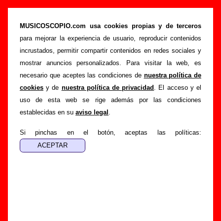
“Ectoplasma” (Single digital, 2016) - Futuro
Terror
MUSICOSCOPIO.com usa cookies propias y de terceros
para mejorar la experiencia de usuario, reproducir contenidos
>
>
>
Portada
Futuro Terror
Discografía
Ectoplasma
incrustados, permitir compartir contenidos en redes sociales y
Esta página pretende recopilar todo tipo de información
mostrar anuncios personalizados. Para visitar la web, es
sobre el
disco “Ectoplasma”
, interpretado por
Futuro
necesario que aceptes las condiciones de
nuestra política de
Terror
. Además del listado de canciones incluidas en el
cookies
y de
nuestra política de privacidad
. El acceso y el
disco, también se mostrarán en esta página otros tipos de
uso de esta web se rige además por las condiciones
información a medida que estén disponibles: los datos
establecidas en su
aviso legal
.
relacionados con su publicación, los créditos de la grabación
de las canciones (productor, músicos, colaboradores y
Si pinchas en el botón, aceptas las políticas:
responsables de la grabación, las mezclas y la
masterización), información sobre otras ediciones en otros
formatos, curiosidades relacionadas con el disco... Si
encuentras errores o tienes información adicional, puedes
ayudar a
completar esta información
.