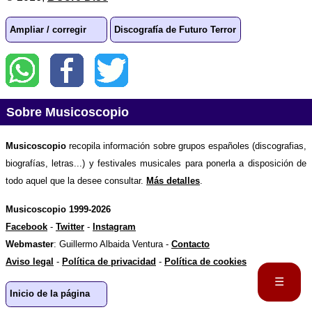
Ampliar / corregir
Discografía de Futuro Terror
Sobre Musicoscopio
Musicoscopio
recopila información sobre grupos españoles (discografias,
biografías, letras...) y festivales musicales para ponerla a disposición de
todo aquel que la desee consultar.
Más detalles
.
Musicoscopio 1999-2026
Facebook
-
Twitter
-
Instagram
Webmaster
: Guillermo Albaida Ventura -
Contacto
Aviso legal
-
Política de privacidad
-
Política de cookies
☰
Inicio de la página
Portada
Biografía