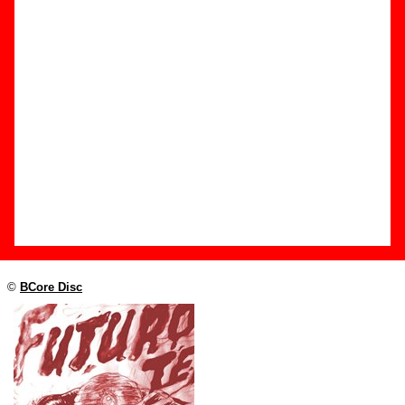
Edición
Título:
Ectoplasma
Formato:
Single digital
Fecha de publicación:
13 de mayo de 2016
Discográfica(s):
BCore Disc
Referencia:
????
Grupo(s)
:
Futuro Terror
Diseño
©
BCore Disc