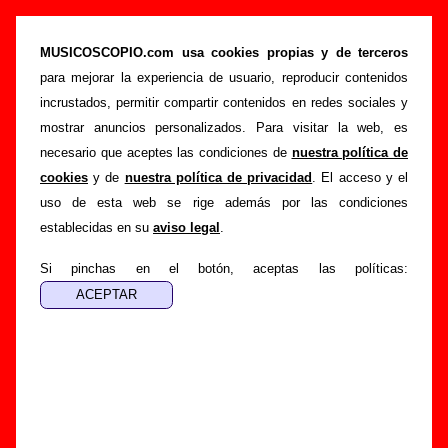
“Abrigados”, canción de El Joven Bryan
(Letra e información)
MUSICOSCOPIO.com usa cookies propias y de terceros
para mejorar la experiencia de usuario, reproducir contenidos
>
>
>
Portada
El Joven Bryan
Canciones
Abrigados
incrustados, permitir compartir contenidos en redes sociales y
Esta página pretende recopilar todo tipo de información
mostrar anuncios personalizados. Para visitar la web, es
sobre la
canción "Abrigados
" interpretada por
El Joven
necesario que aceptes las condiciones de
nuestra política de
Bryan
. Además de su letra, también aparecerá información
cookies
y de
nuestra política de privacidad
. El acceso y el
sobre el autor o los autores, sobre los discos en los que está
uso de esta web se rige además por las condiciones
incluido este tema, sobre la grabación del mismo, sobre
establecidas en su
aviso legal
.
versiones a cargo de otros grupos... Si encuentras errores o
tienes información adicional, puedes ayudar a
completar
Si pinchas en el botón, aceptas las políticas:
esta información
.
Autores, versiones, ediciones... de “Abrigados”