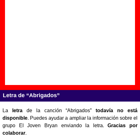
Autor(es) de la letra - ????
Autor(es) de la música - ????
Discos en los que aparece “Abrigados”
“
El Joven Bryan Superstar EP
” (
EP de
vinilo de 7’’
)
Grupo(s):
El Joven Bryan
Discográfica(s):
Siesta Records
-
Referencia:
????
Fecha de publicación:
agosto de 1994
Letra de “Abrigados”
La
letra
de la canción “Abrigados”
todavía no está
disponible
. Puedes ayudar a ampliar la información sobre el
grupo El Joven Bryan enviando la letra.
Gracias por
colaborar
.