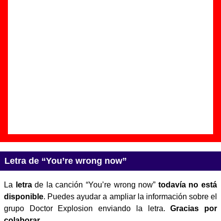
Autor(es) de la letra - ????
Autor(es) de la música - ????
Discos en los que aparece “You’re wrong now”
“
Música grabada, saltos y cánticos
”
(
CD digipack / LP
)
Grupo(s):
Doctor Explosion
Discográfica(s):
Pias Records Spain
-
Referencia:
????
Fecha de publicación:
abril de 2003
Letra de “You’re wrong now”
La
letra
de la canción “You’re wrong now”
todavía no está
disponible
. Puedes ayudar a ampliar la información sobre el
grupo Doctor Explosion enviando la letra.
Gracias por
colaborar
.