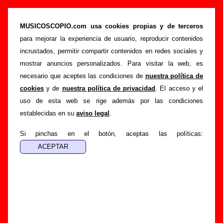
“You’re wrong now”, canción de Doctor
Explosion (Letra e información)
MUSICOSCOPIO.com usa cookies propias y de terceros
para mejorar la experiencia de usuario, reproducir contenidos
>
>
>
Portada
Doctor Explosion
Canciones
You’re wrong now
incrustados, permitir compartir contenidos en redes sociales y
Esta página pretende recopilar todo tipo de información
mostrar anuncios personalizados. Para visitar la web, es
sobre la
canción "You’re wrong now
" interpretada por
necesario que aceptes las condiciones de
nuestra política de
Doctor Explosion
. Además de su letra, también aparecerá
cookies
y de
nuestra política de privacidad
. El acceso y el
información sobre el autor o los autores, sobre los discos en
uso de esta web se rige además por las condiciones
los que está incluido este tema, sobre la grabación del
establecidas en su
aviso legal
.
mismo, sobre versiones a cargo de otros grupos... Si
encuentras errores o tienes información adicional, puedes
Si pinchas en el botón, aceptas las políticas:
ayudar a
completar esta información
.
Autores, versiones, ediciones... de “You’re wrong
now”