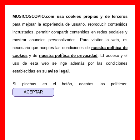
“Derribos Arias CD” (CD, 1996) - Derribos
Arias
MUSICOSCOPIO.com usa cookies propias y de terceros
para mejorar la experiencia de usuario, reproducir contenidos
>
>
>
Portada
Derribos Arias
Discografía
Derribos Arias CD
incrustados, permitir compartir contenidos en redes sociales y
Esta página pretende recopilar todo tipo de información
mostrar anuncios personalizados. Para visitar la web, es
sobre el
disco “Derribos Arias CD”
, interpretado por
necesario que aceptes las condiciones de
nuestra política de
Derribos Arias
y
Poch
. Además del listado de canciones
cookies
y de
nuestra política de privacidad
. El acceso y el
incluidas en el disco, también se mostrarán en esta página
uso de esta web se rige además por las condiciones
otros tipos de información a medida que estén disponibles:
establecidas en su
aviso legal
.
los datos relacionados con su publicación, los créditos de la
grabación de las canciones (productor, músicos,
Si pinchas en el botón, aceptas las políticas:
colaboradores y responsables de la grabación, las mezclas y
la masterización), información sobre otras ediciones en otros
formatos, curiosidades relacionadas con el disco... Si
encuentras errores o tienes información adicional, puedes
ayudar a
completar esta información
.