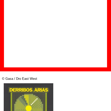
Edición
Título:
Derribos Arias CD
Formato:
CD
Fecha de publicación:
1996
Discográfica(s):
Gasa / Dro East West
Referencia:
????
Grupo(s)
:
Derribos Arias
y
Poch
Diseño
© Gasa / Dro East West