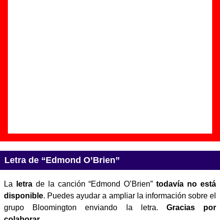
Autor(es) de la letra - ????
Autor(es) de la música - ????
Discos en los que aparece “Edmond O’Brien”
“
Kill the rock stars we were
” (
CD
)
Grupo(s):
Bloomington
Discográfica(s):
Aloud Music
- Referencia:
????
Fecha de publicación:
09 de septiembre de
2003
Letra de “Edmond O’Brien”
La
letra
de la canción “Edmond O’Brien”
todavía no está
disponible
. Puedes ayudar a ampliar la información sobre el
grupo Bloomington enviando la letra.
Gracias por
colaborar
.