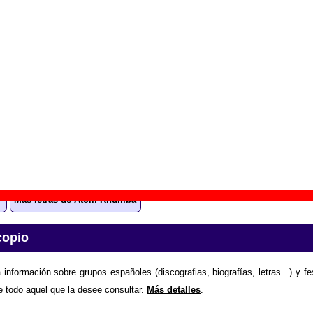
mateur universes
” (
CD
)
upo(s):
Atom Rhumba
scográfica(s):
Oihuka
- Referencia:
????
cha de publicación:
2006
ng for ma’lover”
ón “Looking for ma’lover”
todavía no está disponible
. Puedes 
el grupo Atom Rhumba enviando la letra.
Gracias por colabora
Más letras de Atom Rhumba
copio
 información sobre grupos españoles (discografias, biografías, letras...) y f
e todo aquel que la desee consultar.
Más detalles
.