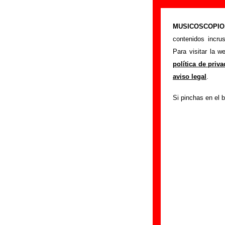
“Looking for 
MUSICOSCOPIO.c
>
Portada
Atom Rh
contenidos incru
Esta página preten
Para visitar la 
interpretada por
A
política de priv
los autores, sobre 
aviso legal
.
versiones a cargo 
Si pinchas en el b
ayudar a
completa
Autores, versio
Autor(es) de la letr
Autor(es) de la mú
Discos en los que