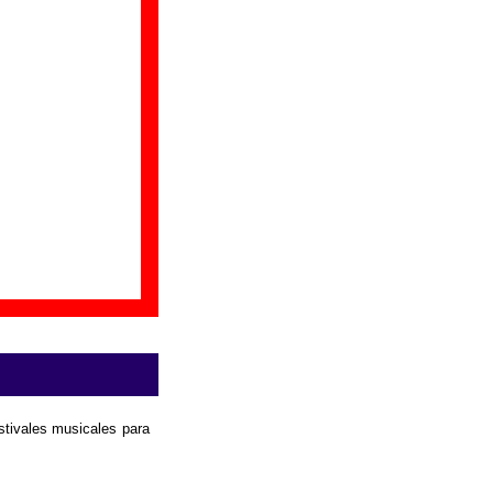
ayudar a ampliar la
r
.
estivales musicales para