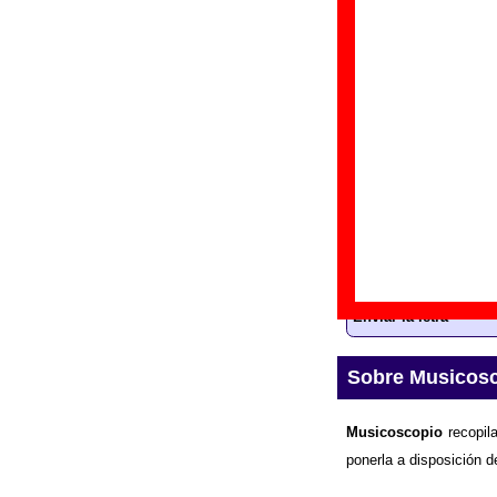
“
A
Gr
Di
Fe
Letra de “Looki
La
letra
de la canci
información sobre 
Enviar la letra
Sobre Musicos
Musicoscopio
recopila
ponerla a disposición d