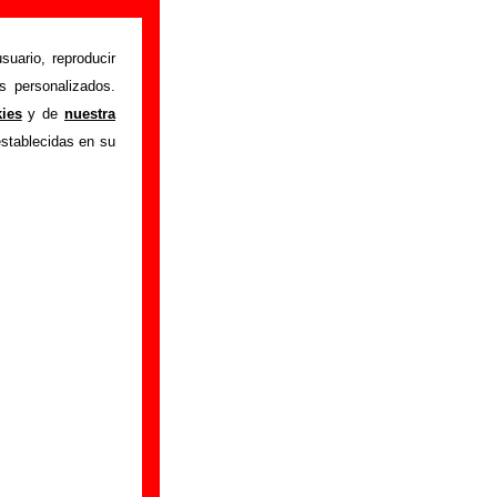
rmación)
suario, reproducir
s personalizados.
ing for ma’lover
"
kies
y de
nuestra
ón sobre el autor o
establecidas en su
ión del mismo, sobre
n adicional, puedes