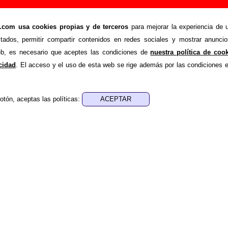
ma’lover”, canción de Atom Rhumba (Letra e info
om usa cookies propias y de terceros
para mejorar la experiencia de u
>
>
umba
Canciones
Looking for ma’lover
stados, permitir compartir contenidos en redes sociales y mostrar anuncio
de recopilar todo tipo de información sobre la
canción "Look
web, es necesario que aceptes las condiciones de
nuestra política de coo
tom Rhumba
. Además de su letra, también aparecerá informaci
acidad
. El acceso y el uso de esta web se rige además por las condiciones 
los discos en los que está incluido este tema, sobre la grabac
de otros grupos... Si encuentras errores o tienes informació
otón, aceptas las políticas:
r esta información
.
nes, ediciones... de “Looking for ma’lover”
a - ????
sica - ????
 aparece “Looking for ma’lover”