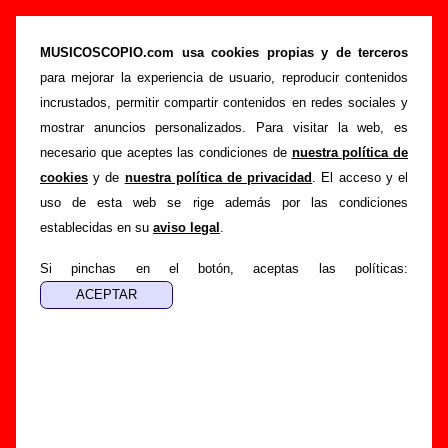
“The worst wish”, canción de Atom Rhumba
(Letra e información)
MUSICOSCOPIO.com usa cookies propias y de terceros
para mejorar la experiencia de usuario, reproducir contenidos
>
>
>
Portada
Atom Rhumba
Canciones
The worst wish
incrustados, permitir compartir contenidos en redes sociales y
Esta página pretende recopilar todo tipo de información
mostrar anuncios personalizados. Para visitar la web, es
sobre la
canción "The worst wish
" interpretada por
Atom
necesario que aceptes las condiciones de
nuestra política de
Rhumba
. Además de su letra, también aparecerá
cookies
y de
nuestra política de privacidad
. El acceso y el
información sobre el autor o los autores, sobre los discos en
uso de esta web se rige además por las condiciones
los que está incluido este tema, sobre la grabación del
establecidas en su
aviso legal
.
mismo, sobre versiones a cargo de otros grupos... Si
encuentras errores o tienes información adicional, puedes
Si pinchas en el botón, aceptas las políticas:
ayudar a
completar esta información
.
Autores, versiones, ediciones... de “The worst
wish”