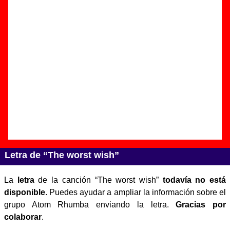
Autor(es) de la letra - Atom Rhumba
Autor(es) de la música - Atom Rhumba
Discos en los que aparece “The worst wish”
“
Dirt shots
” (
CD-EP / Vinilo de 10’’
)
Grupo(s):
Atom Rhumba
Discográfica(s):
Munster Records
-
Referencia:
????
Fecha de publicación:
2000
Letra de “The worst wish”
La
letra
de la canción “The worst wish”
todavía no está
disponible
. Puedes ayudar a ampliar la información sobre el
grupo Atom Rhumba enviando la letra.
Gracias por
colaborar
.