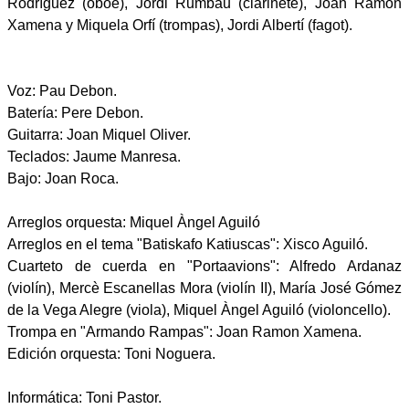
Rodríguez (oboe), Jordi Rumbau (clarinete), Joan Ramon
Xamena y Miquela Orfí (trompas), Jordi Albertí (fagot).
Voz: Pau Debon.
Batería: Pere Debon.
Guitarra: Joan Miquel Oliver.
Teclados: Jaume Manresa.
Bajo: Joan Roca.
Arreglos orquesta: Miquel Àngel Aguiló
Arreglos en el tema "Batiskafo Katiuscas": Xisco Aguiló.
Cuarteto de cuerda en "Portaavions": Alfredo Ardanaz
(violín), Mercè Escanellas Mora (violín II), María José Gómez
de la Vega Alegre (viola), Miquel Àngel Aguiló (violoncello).
Trompa en "Armando Rampas": Joan Ramon Xamena.
Edición orquesta: Toni Noguera.
Informática: Toni Pastor.