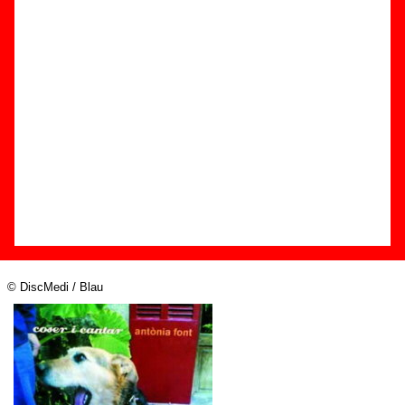
Edición
Título:
Coser i cantar
Formato:
2 CDs + DVD
Fecha de publicación:
12 de noviembre de 2007
Discográfica(s):
DiscMedi / Blau
Referencia:
DM4384-02
Grupo(s)
:
Antònia Font
Diseño
© DiscMedi / Blau