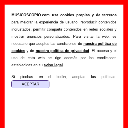
“Coser i cantar” (2 CDs + DVD, 2007) - Antònia
Font
MUSICOSCOPIO.com usa cookies propias y de terceros
para mejorar la experiencia de usuario, reproducir contenidos
>
>
>
Portada
Antònia Font
Discografía
Coser i cantar
incrustados, permitir compartir contenidos en redes sociales y
Esta página pretende recopilar todo tipo de información
mostrar anuncios personalizados. Para visitar la web, es
sobre el
disco “Coser i cantar”
, interpretado por
Antònia
necesario que aceptes las condiciones de
nuestra política de
Font
. Además del listado de canciones incluidas en el disco,
cookies
y de
nuestra política de privacidad
. El acceso y el
también se mostrarán en esta página otros tipos de
uso de esta web se rige además por las condiciones
información a medida que estén disponibles: los datos
establecidas en su
aviso legal
.
relacionados con su publicación, los créditos de la grabación
de las canciones (productor, músicos, colaboradores y
Si pinchas en el botón, aceptas las políticas:
responsables de la grabación, las mezclas y la
masterización), información sobre otras ediciones en otros
formatos, curiosidades relacionadas con el disco... Si
encuentras errores o tienes información adicional, puedes
ayudar a
completar esta información
.