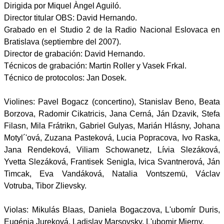
Dirigida por Miquel Àngel Aguiló.
Director titular OBS: David Hernando.
Grabado en el Studio 2 de la Radio Nacional Eslovaca en
Bratislava (septiembre del 2007).
Director de grabación: David Hernando.
Técnicos de grabación: Martin Roller y Vasek Frkal.
Técnico de protocolos: Jan Dosek.
Violines: Pavel Bogacz (concertino), Stanislav Beno, Beata
Borzova, Radomir Cikatricis, Jana Cerná, Ján Dzavik, Stefa
Filasn, Mila Frátrikn, Gabriel Gulyas, Marián Hlásny, Johana
Motyl´'ová, Zuzana Pasteková, Lucia Popracova, Ivo Raska,
Jana Rendeková, Viliam Schowanetz, Lívia Slezáková,
Yvetta Slezáková, Frantisek Senigla, Ivica Svantnerová, Ján
Timcak, Eva Vandáková, Natalia Vontszemü, Václav
Votruba, Tibor Zlievsky.
Violas: Mikulás Blaas, Daniela Bogaczova, L'ubomír Duris,
Eugénia Jureková, Ladislav Marsovsky, L'ubomir Mierny.