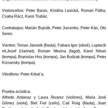
Violoncellos: Peter Baran, Kristína Lesická, Roman Pálka,
Csaba Rácz, Karol Trubác.
Contrabajos: Marián Bujnák, Peter Jurcenko, Peter Kán, Oto
Seres.
Vientos: Tomas Janosik (flauta), Fabara Igor (oboé), Luptacik
ml.Jozef (clarinet), Roman Mesina (fagot), Karol Nitran
(trompa), Branislav Hoz (trompa), Jan Budzak (trompa), Peter
Kiznansky (trompa).
Vibráfono: Peter Krbat´a.
Prueba acústica:
Alfredo Ardanaz y Laura Álvarez (violines), Maria José
Gómez (viola), Biel Fiol (cello), Cati Roig (flauta), Joan