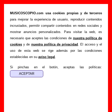
“Todo para ti” (LP de vinilo de 12’’, 1988) -
Agentes Secretos
MUSICOSCOPIO.com usa cookies propias y de terceros
para mejorar la experiencia de usuario, reproducir contenidos
>
>
>
Portada
Agentes Secretos
Discografía
Todo para ti
incrustados, permitir compartir contenidos en redes sociales y
Esta página pretende recopilar todo tipo de información
mostrar anuncios personalizados. Para visitar la web, es
sobre el
disco “Todo para ti”
, interpretado por
Agentes
necesario que aceptes las condiciones de
nuestra política de
Secretos
. Además del listado de canciones incluidas en el
cookies
y de
nuestra política de privacidad
. El acceso y el
disco, también se mostrarán en esta página otros tipos de
uso de esta web se rige además por las condiciones
información a medida que estén disponibles: los datos
establecidas en su
aviso legal
.
relacionados con su publicación, los créditos de la grabación
de las canciones (productor, músicos, colaboradores y
Si pinchas en el botón, aceptas las políticas:
responsables de la grabación, las mezclas y la
masterización), información sobre otras ediciones en otros
formatos, curiosidades relacionadas con el disco... Si
encuentras errores o tienes información adicional, puedes
ayudar a
completar esta información
.