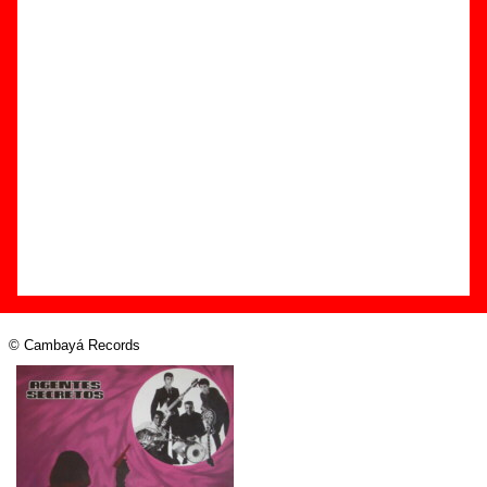
Edición
Título:
Todo para ti
Formato:
LP de vinilo de 12’’
Fecha de publicación:
enero de 1988
Discográfica(s):
Cambayá Records
Referencia:
4K-060
Grupo(s)
:
Agentes Secretos
Diseño
© Cambayá Records