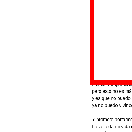
Discos en los que
“
E
Gr
Di
Fe
Letra de “Plan 
Hoy he decidido por
ése que llevo dise
Pensaréis que esto
pero esto no es má
y es que no puedo,
ya no puedo vivir c
Y prometo portarme
Llevo toda mi vida