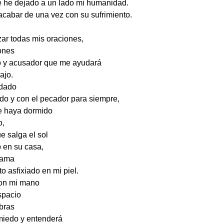
ue he dejado a un lado mi humanidad.
acabar de una vez con su sufrimiento.
ar todas mis oraciones,
ones
o y acusador que me ayudará
ajo.
dado
do y con el pecador para siempre,
e haya dormido
o,
e salga el sol
o en su casa,
cama
to asfixiado en mi piel.
con mi mano
spacio
bras
miedo y entenderá