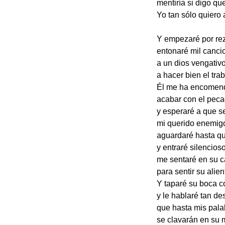
mentiría si digo q
Yo tan sólo quiero 
Y empezaré por rez
entonaré mil canci
a un dios vengativ
a hacer bien el trab
Él me ha encomen
acabar con el peca
y esperaré a que s
mi querido enemig
aguardaré hasta qu
y entraré silencios
me sentaré en su 
para sentir su alien
Y taparé su boca 
y le hablaré tan de
que hasta mis pala
se clavarán en su 