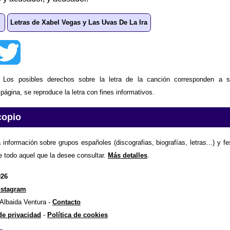
Letras de Xabel Vegas y Las Uvas De La Ira
: Los posibles derechos sobre la letra de la canción corresponden a s
ágina, se reproduce la letra con fines informativos.
copio
 información sobre grupos españoles (discografias, biografías, letras...) y f
e todo aquel que la desee consultar.
Más detalles
.
026
nstagram
 Albaida Ventura -
Contacto
 de privacidad
-
Política de cookies