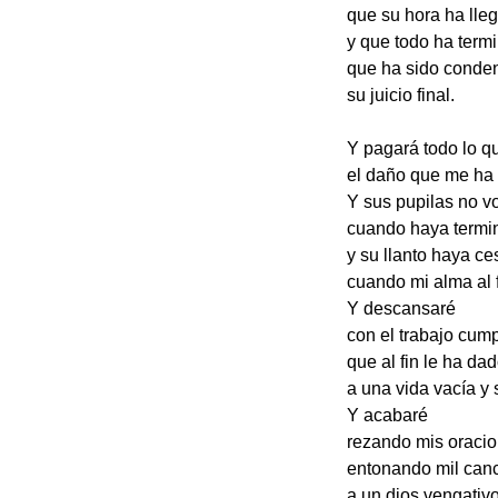
que su hora ha lle
y que todo ha term
que ha sido condena
su juicio final.
Y pagará todo lo q
el daño que me ha
Y sus pupilas no vo
cuando haya termi
y su llanto haya ce
cuando mi alma al f
Y descansaré
con el trabajo cum
que al fin le ha da
a una vida vacía y s
Y acabaré
rezando mis oracio
entonando mil can
a un dios vengativ