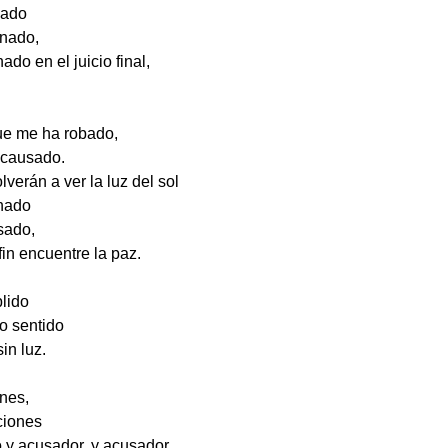
gado
inado,
do en el juicio final,
ue me ha robado,
 causado.
lverán a ver la luz del sol
nado
sado,
in encuentre la paz.
plido
do sentido
in luz.
nes,
ciones
o y acusador, y acusador.