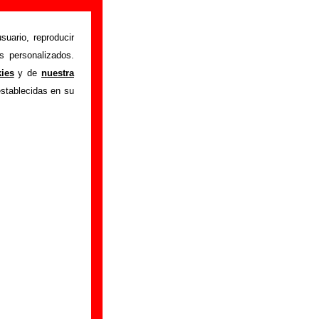
 (Letra e
suario, reproducir
s personalizados.
kies
y de
nuestra
Plan núm. # 3 #
"
establecidas en su
 también aparecerá
 este tema, sobre la
s errores o tienes