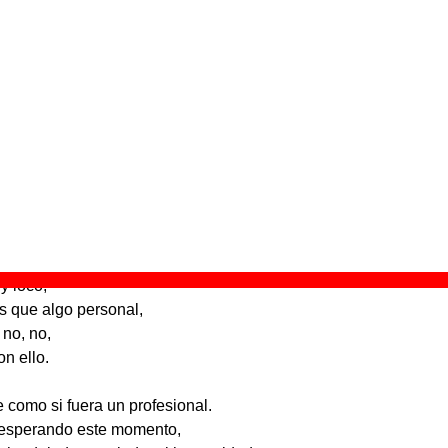
 aparece “Plan núm. # 3 #”
l óxido
” (
CD
)
upo(s):
Xabel Vegas y Las Uvas De La Ira
scográfica(s):
Mushroom Pillow
- Referencia:
MP81
cha de publicación:
04 de marzo de 2008
núm. # 3 #”
 fin ejecutar mi plan,
ñando desde hace ya tanto tiempo.
y loco,
s que algo personal,
 no, no,
on ello.
 como si fuera un profesional.
 esperando este momento,