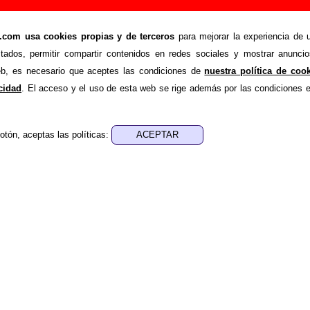
 #”, canción de Xabel Vegas y Las Uvas De La Ira
om usa cookies propias y de terceros
para mejorar la experiencia de u
stados, permitir compartir contenidos en redes sociales y mostrar anuncio
>
>
as y Las Uvas De La Ira
Canciones
Plan núm. # 3 #
web, es necesario que aceptes las condiciones de
nuestra política de coo
nde recopilar todo tipo de información sobre la
canción "
acidad
. El acceso y el uso de esta web se rige además por las condiciones 
abel Vegas y Las Uvas De La Ira
. Además de su letra,
l autor o los autores, sobre los discos en los que está incluido
mo, sobre versiones a cargo de otros grupos... Si encuentra
otón, aceptas las políticas:
nal, puedes ayudar a
completar esta información
.
nes, ediciones... de “Plan núm. # 3 #”
a - ????
sica - ????