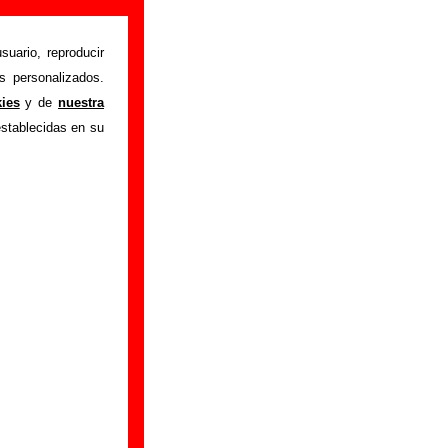
etra e
suario, reproducir
s personalizados.
kies
y de
nuestra
ndeme
" interpretada
establecidas en su
nformación sobre el
grabación del mismo,
ormación adicional,