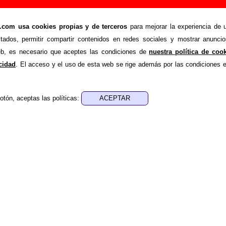
canción de Xabel Vegas y Las Uvas De La Ira (L
om usa cookies propias y de terceros
para mejorar la experiencia de u
stados, permitir compartir contenidos en redes sociales y mostrar anuncio
>
>
as y Las Uvas De La Ira
Canciones
Enciéndeme
web, es necesario que aceptes las condiciones de
nuestra política de coo
e recopilar todo tipo de información sobre la
canción "Encié
acidad
. El acceso y el uso de esta web se rige además por las condiciones 
 Las Uvas De La Ira
. Además de su letra, también aparecerá i
, sobre los discos en los que está incluido este tema, sobre la 
cargo de otros grupos... Si encuentras errores o tienes inf
otón, aceptas las políticas:
ompletar esta información
.
nes, ediciones... de “Enciéndeme”
a - ????
sica - ????