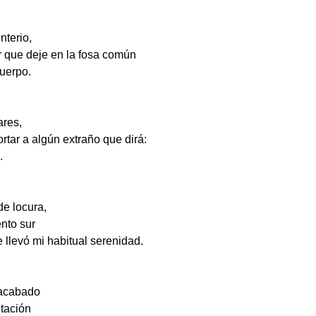
nterio,
r que deje en la fosa común
cuerpo.
ares,
ortar a algún extraño que dirá:
.
de locura,
ento sur
e llevó mi habitual serenidad.
 acabado
itación