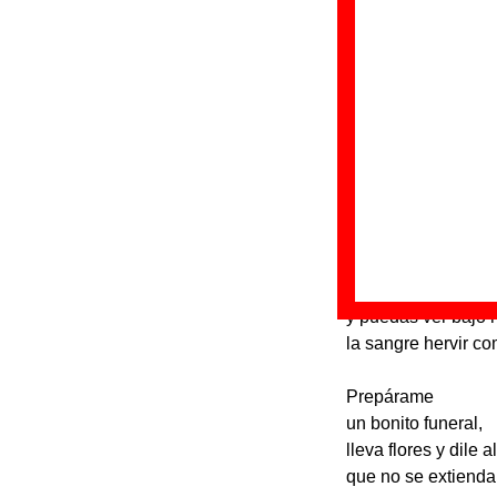
Discos en los qu
“
E
Gr
Di
Fe
Letra de “Enci
Enciéndeme
hasta que me con
y puedas ver bajo m
la sangre hervir co
Prepárame
un bonito funeral,
lleva flores y dile 
que no se extienda