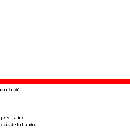
e aparece “Enciéndeme”
l óxido
” (
CD
)
upo(s):
Xabel Vegas y Las Uvas De La Ira
scográfica(s):
Mushroom Pillow
- Referencia:
MP81
cha de publicación:
04 de marzo de 2008
éndeme”
suma
i piel
mo el café.
al predicador
 más de lo habitual.