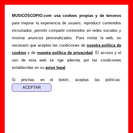
“Trust”, canción de Vancouvers (Letra e
información)
MUSICOSCOPIO.com usa cookies propias y de terceros
para mejorar la experiencia de usuario, reproducir contenidos
>
>
>
Portada
Vancouvers
Canciones
Trust
incrustados, permitir compartir contenidos en redes sociales y
Esta página pretende recopilar todo tipo de información
mostrar anuncios personalizados. Para visitar la web, es
sobre la
canción "Trust
" interpretada por
Vancouvers
.
necesario que aceptes las condiciones de
nuestra política de
Además de su letra, también aparecerá información sobre el
cookies
y de
nuestra política de privacidad
. El acceso y el
autor o los autores, sobre los discos en los que está incluido
uso de esta web se rige además por las condiciones
este tema, sobre la grabación del mismo, sobre versiones a
establecidas en su
aviso legal
.
cargo de otros grupos... Si encuentras errores o tienes
información adicional, puedes ayudar a
completar esta
Si pinchas en el botón, aceptas las políticas:
información
.
Autores, versiones, ediciones... de “Trust”