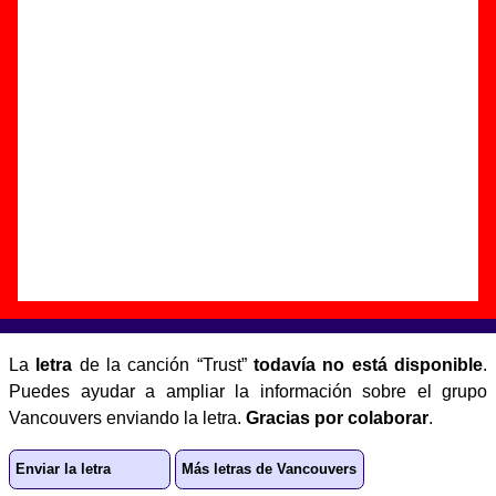
Autor(es) de la letra - ????
Autor(es) de la música - ????
Discos en los que aparece “Trust”
“
Up to you
” (
CD / LP de vinilo
)
Grupo(s):
Vancouvers
Discográfica(s):
Radiation Records
-
Referencia:
????
Fecha de publicación:
1996
Letra de “Trust”
La
letra
de la canción “Trust”
todavía no está disponible
.
Puedes ayudar a ampliar la información sobre el grupo
Vancouvers enviando la letra.
Gracias por colaborar
.
Enviar la letra
Más letras de Vancouvers