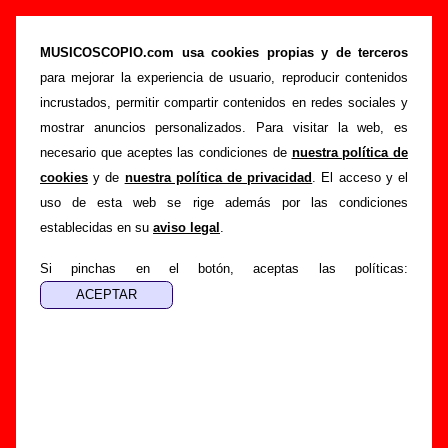
“Larry’s on TV”, canción de Vancouvers (Letra
e información)
MUSICOSCOPIO.com usa cookies propias y de terceros
para mejorar la experiencia de usuario, reproducir contenidos
>
>
>
Portada
Vancouvers
Canciones
Larry’s on TV
incrustados, permitir compartir contenidos en redes sociales y
Esta página pretende recopilar todo tipo de información
mostrar anuncios personalizados. Para visitar la web, es
sobre la
canción "Larry’s on TV
" interpretada por
necesario que aceptes las condiciones de
nuestra política de
Vancouvers
. Además de su letra, también aparecerá
cookies
y de
nuestra política de privacidad
. El acceso y el
información sobre el autor o los autores, sobre los discos en
uso de esta web se rige además por las condiciones
los que está incluido este tema, sobre la grabación del
establecidas en su
aviso legal
.
mismo, sobre versiones a cargo de otros grupos... Si
encuentras errores o tienes información adicional, puedes
Si pinchas en el botón, aceptas las políticas:
ayudar a
completar esta información
.
Autores, versiones, ediciones... de “Larry’s on
TV”