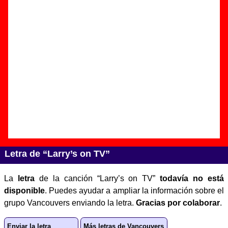
Autor(es) de la letra - ????
Autor(es) de la música - ????
Discos en los que aparece “Larry’s on TV”
“
Up to you
” (
CD / LP de vinilo
)
Grupo(s):
Vancouvers
Discográfica(s):
Radiation Records
-
Referencia:
????
Fecha de publicación:
1996
Letra de “Larry’s on TV”
La
letra
de la canción “Larry’s on TV”
todavía no está
disponible
. Puedes ayudar a ampliar la información sobre el
grupo Vancouvers enviando la letra.
Gracias por colaborar
.
Enviar la letra
Más letras de Vancouvers