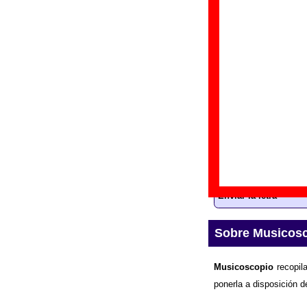
“
U
Gr
Di
Fe
Letra de “She ai
La
letra
de la canc
información sobre 
Enviar la letra
Sobre Musicos
Musicoscopio
recopila
ponerla a disposición d