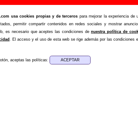
ng”, canción de Vancouvers (Letra e información)
om usa cookies propias y de terceros
para mejorar la experiencia de u
>
>
rs
Canciones
She ain’t lying
stados, permitir compartir contenidos en redes sociales y mostrar anuncio
ende recopilar todo tipo de información sobre la
canción 
web, es necesario que aceptes las condiciones de
nuestra política de coo
ncouvers
. Además de su letra, también aparecerá información 
acidad
. El acceso y el uso de esta web se rige además por las condiciones 
 discos en los que está incluido este tema, sobre la grabaci
de otros grupos... Si encuentras errores o tienes informació
otón, aceptas las políticas:
r esta información
.
es, ediciones... de “She ain’t lying”
a - ????
sica - ????
 aparece “She ain’t lying”