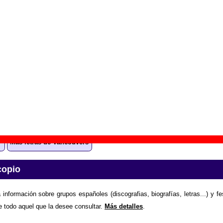
p to you
” (
CD / LP de vinilo
)
upo(s):
Vancouvers
scográfica(s):
Radiation Records
- Referencia:
????
cha de publicación:
1996
n’t lying”
ión “She ain’t lying”
todavía no está disponible
. Puedes a
el grupo Vancouvers enviando la letra.
Gracias por colaborar
.
Más letras de Vancouvers
copio
 información sobre grupos españoles (discografias, biografías, letras...) y f
e todo aquel que la desee consultar.
Más detalles
.