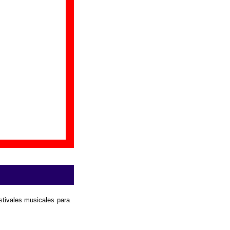
yudar a ampliar la
estivales musicales para