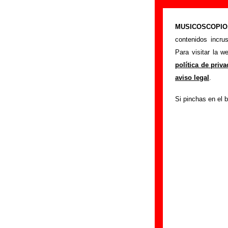
“She ain’t lyi
MUSICOSCOPIO.c
>
Portada
Vancouve
contenidos incru
Esta página pret
Para visitar la 
interpretada por
Va
política de priv
autores, sobre los
aviso legal
.
versiones a cargo 
Si pinchas en el b
ayudar a
completa
Autores, version
Autor(es) de la letr
Autor(es) de la mú
Discos en los que