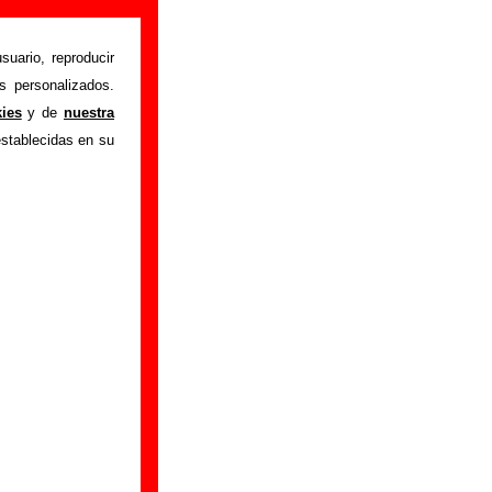
suario, reproducir
s personalizados.
"She ain’t lying
"
kies
y de
nuestra
sobre el autor o los
establecidas en su
ón del mismo, sobre
n adicional, puedes