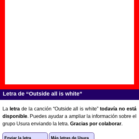
Autor(es) de la letra - ????
Autor(es) de la música - ????
Discos en los que aparece “Outside all is white”
“
Hake romana
” (
CD / LP de vinilo
)
Grupo(s):
Usura
Discográfica(s):
Elefant Records
-
Referencia:
????
Fecha de publicación:
1993
Letra de “Outside all is white”
La
letra
de la canción “Outside all is white”
todavía no está
disponible
. Puedes ayudar a ampliar la información sobre el
grupo Usura enviando la letra.
Gracias por colaborar
.
Enviar la letra
Más letras de Usura