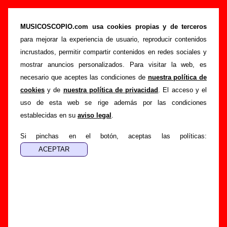
“Outside all is white”, canción de Usura (Letra
e información)
MUSICOSCOPIO.com usa cookies propias y de terceros
para mejorar la experiencia de usuario, reproducir contenidos
>
>
>
Portada
Usura
Canciones
Outside all is white
incrustados, permitir compartir contenidos en redes sociales y
Esta página pretende recopilar todo tipo de información
mostrar anuncios personalizados. Para visitar la web, es
sobre la
canción "Outside all is white
" interpretada por
necesario que aceptes las condiciones de
nuestra política de
Usura
. Además de su letra, también aparecerá información
cookies
y de
nuestra política de privacidad
. El acceso y el
sobre el autor o los autores, sobre los discos en los que está
uso de esta web se rige además por las condiciones
incluido este tema, sobre la grabación del mismo, sobre
establecidas en su
aviso legal
.
versiones a cargo de otros grupos... Si encuentras errores o
tienes información adicional, puedes ayudar a
completar
Si pinchas en el botón, aceptas las políticas:
esta información
.
Autores, versiones, ediciones... de “Outside all is
white”