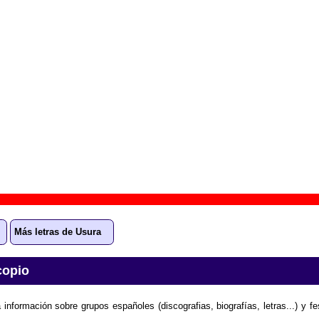
 aparece “Declaration / Riding on the equator”
 tribute to Felt
” (
CD
)
upo(s):
Varios artistas
scográfica(s):
Elefant Records
- Referencia:
ER-1001
cha de publicación:
1995
ration / Riding on the equator”
ión “Declaration / Riding on the equator”
todavía no está d
 información sobre el grupo Usura enviando la letra.
Gracias p
Más letras de Usura
copio
 información sobre grupos españoles (discografias, biografías, letras...) y f