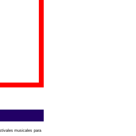
isponible
. Puedes
or colaborar
.
estivales musicales para