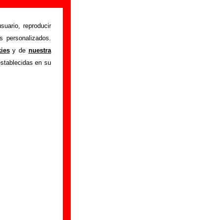
e información)
suario, reproducir
s personalizados.
ration / Riding on
kies
y de
nuestra
nformación sobre el
establecidas en su
grabación del mismo,
ormación adicional,
ator”
e por
Felt
.