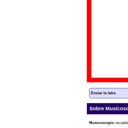
Discos en los que
“
A
Gr
Di
Fe
Letra de “Decla
La
letra
de la canc
ayudar a ampliar la
Enviar la letra
Sobre Musicos
Musicoscopio
recopila