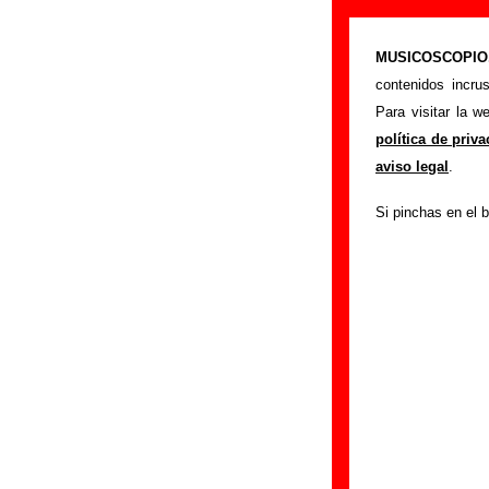
“Declaration /
MUSICOSCOPIO.c
>
Portada
Usura
contenidos incru
Esta página preten
Para visitar la 
the equator
" inte
política de priv
autor o los autores
aviso legal
.
sobre versiones a 
Si pinchas en el b
puedes ayudar a
c
Autores, versio
Autor(es) de la letr
Autor(es) de la mú
Esta canción es un