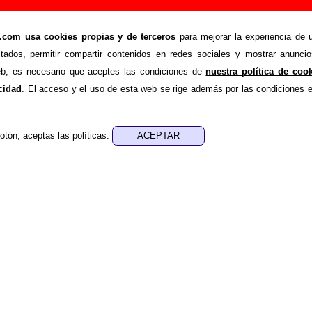
 Riding on the equator”, canción de Usura (Letra 
om usa cookies propias y de terceros
para mejorar la experiencia de u
>
>
Canciones
Declaration / Riding on the equator
stados, permitir compartir contenidos en redes sociales y mostrar anuncio
de recopilar todo tipo de información sobre la
canción "Decla
web, es necesario que aceptes las condiciones de
nuestra política de coo
rpretada por
Usura
. Además de su letra, también aparecerá i
acidad
. El acceso y el uso de esta web se rige además por las condiciones 
, sobre los discos en los que está incluido este tema, sobre la 
cargo de otros grupos... Si encuentras errores o tienes inf
otón, aceptas las políticas:
ompletar esta información
.
nes, ediciones... de “Declaration / Riding on the equ
a - ????
sica - ????
a versión de
“Declaration”
, canción interpretada originalment