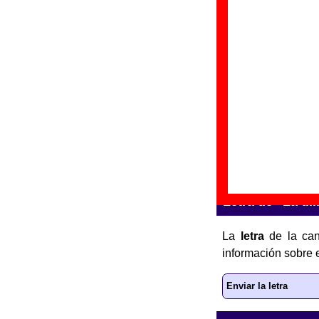
“
A
Gr
Di
Fe
“
D
Gr
Di
Fe
Letra de “La dil
La
letra
de la can
información sobre 
Enviar la letra