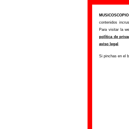
“La diligencia
MUSICOSCOPIO.c
>
Portada
Un Pingü
contenidos incru
Esta página pret
Para visitar la 
interpretada por
Un
política de priv
sobre el autor o lo
aviso legal
.
del mismo, sobre v
Si pinchas en el b
adicional, puedes 
Autores, version
Autor(es) de la letr
Autor(es) de la mú
Discos en los que