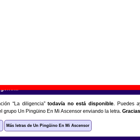
rqueología en mi jardín
” (
Single de vinilo de 7’’
)
upo(s):
Un Pingüino En Mi Ascensor
scográfica(s):
DRO
- Referencia:
????
cha de publicación:
1989
isfrutar con las desgracias ajenas
” (
LP de vinilo de 12’’
)
upo(s):
Un Pingüino En Mi Ascensor
scográfica(s):
DRO
- Referencia:
????
cha de publicación:
1989
igencia”
ción “La diligencia”
todavía no está disponible
. Puedes a
el grupo Un Pingüino En Mi Ascensor enviando la letra.
Gracias
Más letras de Un Pingüino En Mi Ascensor