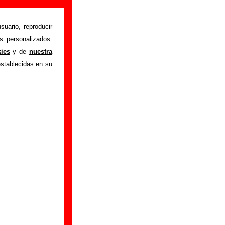
e información)
suario, reproducir
s personalizados.
n "La diligencia
"
kies
y de
nuestra
arecerá información
establecidas en su
, sobre la grabación
 tienes información