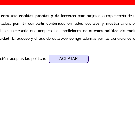
”, canción de Un Pingüino En Mi Ascensor (Letra 
om usa cookies propias y de terceros
para mejorar la experiencia de u
>
>
ino En Mi Ascensor
Canciones
La diligencia
stados, permitir compartir contenidos en redes sociales y mostrar anuncio
ende recopilar todo tipo de información sobre la
canció
web, es necesario que aceptes las condiciones de
nuestra política de coo
 Pingüino En Mi Ascensor
. Además de su letra, también ap
acidad
. El acceso y el uso de esta web se rige además por las condiciones 
s autores, sobre los discos en los que está incluido este tema
ersiones a cargo de otros grupos... Si encuentras errores o
otón, aceptas las políticas:
ayudar a
completar esta información
.
es, ediciones... de “La diligencia”
a - ????
sica - ????
 aparece “La diligencia”