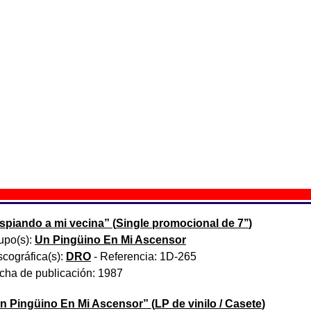
cina” es una canción de Un Pingüino En Mi Ascensor que fue 
udios Luna (Madrid), con Alberto de Palacio como ingeniero 
er disco, titulado “Un Pingüino En Mi Ascensor” (1987).
 grabada una versión de este tema en directo durante un conci
 la sala El Sol de Madrid. Esta versión en directo fue in
obediencia Records, 1999).
ción que aparece en esta página corresponde a la de la versión
 aparece “Espiando a mi vecina (Voyeurismo)”
spiando a mi vecina
” (
Single promocional de 7’’
)
upo(s):
Un Pingüino En Mi Ascensor
scográfica(s):
DRO
- Referencia:
1D-265
cha de publicación:
1987
n Pingüino En Mi Ascensor
” (
LP de vinilo / Casete
)