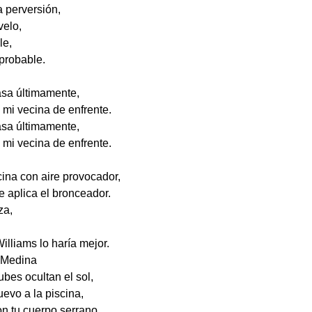
a perversión,
velo,
le,
probable.
asa últimamente,
 mi vecina de enfrente.
asa últimamente,
 mi vecina de enfrente.
ina con aire provocador,
 aplica el bronceador.
za,
Williams lo haría mejor.
 Medina
bes ocultan el sol,
uevo a la piscina,
on tu cuerpo serrano.