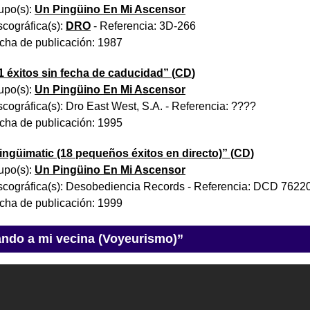
upo(s):
Un Pingüino En Mi Ascensor
scográfica(s):
DRO
- Referencia:
3D-266
cha de publicación:
1987
1 éxitos sin fecha de caducidad
” (
CD
)
upo(s):
Un Pingüino En Mi Ascensor
scográfica(s):
Dro East West, S.A.
- Referencia:
????
cha de publicación:
1995
ingüimatic (18 pequeños éxitos en directo)
” (
CD
)
upo(s):
Un Pingüino En Mi Ascensor
scográfica(s):
Desobediencia Records
- Referencia:
DCD 7622
cha de publicación:
1999
ando a mi vecina (Voyeurismo)”