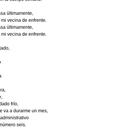
asa últimamente,
 mi vecina de enfrente.
asa últimamente,
 mi vecina de enfrente.
tado,
,
o
a
ra,
e,
dado frío,
e va a durarme un mes,
 administrativo
 número seis.