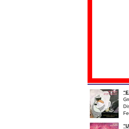
“Espiando a mi ve
de 1987 en los Est
incluida en su prim
En el año 1999 fue
En Mi Ascensor en
“Pingüimatic” (Des
La letra de la can
en 1987.
Discos en los que
“
E
Gr
Di
Fe
“
U