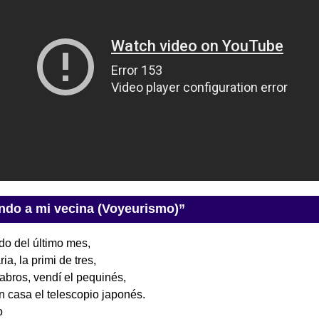
ndo a mi vecina (Voyeurismo)”
do del último mes,
ia, la primi de tres,
bros, vendí el pequinés,
en casa el telescopio japonés.
o