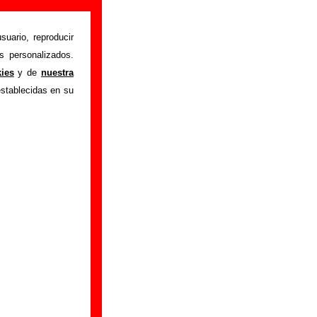
 En Mi
suario, reproducir
s personalizados.
mo)
kies
y de
nuestra
iando a mi vecina
establecidas en su
su letra, también
 está incluido este
 encuentras errores
smo)”