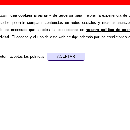
i vecina (Voyeurismo)”, canción de Un Pingüino
a e información)
om usa cookies propias y de terceros
para mejorar la experiencia de u
stados, permitir compartir contenidos en redes sociales y mostrar anuncio
>
>
ino En Mi Ascensor
Canciones
Espiando a mi vecina (Voyeuris
web, es necesario que aceptes las condiciones de
nuestra política de coo
de recopilar todo tipo de información sobre la
canción "Esp
acidad
. El acceso y el uso de esta web se rige además por las condiciones 
terpretada por
Un Pingüino En Mi Ascensor
. Además de 
ión sobre el autor o los autores, sobre los discos en los que
bación del mismo, sobre versiones a cargo de otros grupos... Si
otón, aceptas las políticas:
ón adicional, puedes ayudar a
completar esta información
.
nes, ediciones... de “Espiando a mi vecina (Voyeuri
tra - José Luis Moro Valentín-Gamazo
sica - José Luis Moro Valentín-Gamazo