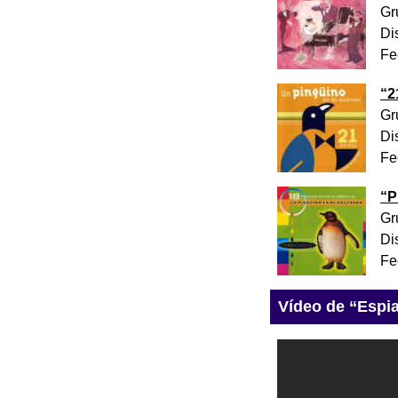
Gr
Di
Fe
“
2
Gr
Di
Fe
“
P
Gr
Di
Fe
Vídeo de “Espi