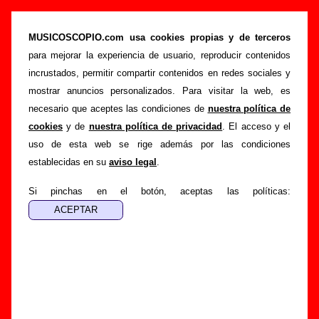
Biografía de Tourjets: miembros, historia y
publicaciones
MUSICOSCOPIO.com usa cookies propias y de terceros
para mejorar la experiencia de usuario, reproducir contenidos
>
Portada
Tourjets
incrustados, permitir compartir contenidos en redes sociales y
Esta página recopila información sobre la biografía de
mostrar anuncios personalizados. Para visitar la web, es
Tourjets
: sus componentes iniciales y los cambios de
necesario que aceptes las condiciones de
nuestra política de
formación, su trayectoria y otros grupos relacionados, los
cookies
y de
nuestra política de privacidad
. El acceso y el
discos y las canciones que han publicado, enlaces con
uso de esta web se rige además por las condiciones
información adicional... Si lo deseas, puedes ayudar a
establecidas en su
aviso legal
.
completar esta sección
enviando nueva información o
corrigiendo la existente.
Si pinchas en el botón, aceptas las políticas:
El texto de esta biografía fue escrito por Guillermo Albaida
Ventura. La última actualización del mismo fue realizada el
día 25 de marzo de 2018. El texto está publicado
bajo
licencia CC BY-SA 3.0