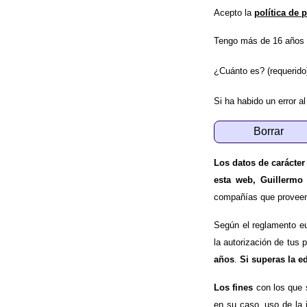
Acepto la
política de 
Tengo más de 16 años 
¿Cuánto es? (requerido
Si ha habido un error al
Los datos de carácter
esta web, Guillermo
compañías que proveen e
Según el reglamento e
la autorización de tus 
años
.
Si superas la e
Los fines
con los que 
en su caso, uso de la 