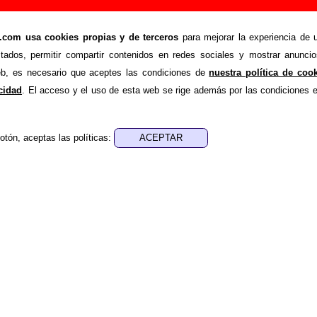
aho - Añadir o corregir información
om usa cookies propias y de terceros
para mejorar la experiencia de u
>
ta Idaho
Añadir
stados, permitir compartir contenidos en redes sociales y mostrar anuncio
ión adicional, puedes enviar nueva información o corregir la ex
web, es necesario que aceptes las condiciones de
nuestra política de coo
rio o escribiendo un e-mail a
guialven@musicoscopio.co
acidad
. El acceso y el uso de esta web se rige además por las condiciones 
otón, aceptas las políticas:
:
a obtener respuesta)
ENDE material discográfico, solo contiene información so