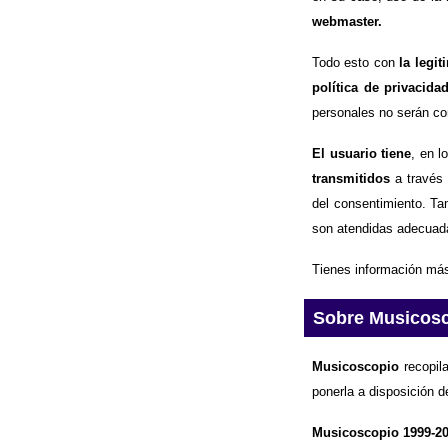
webmaster.
Todo esto con
la legi
política de privacida
personales no serán com
El usuario tiene
, en l
transmitidos
a través 
del consentimiento. Ta
son atendidas adecuad
Tienes información más
Sobre Musicos
Musicoscopio
recopila
ponerla a disposición d
Musicoscopio 1999-2