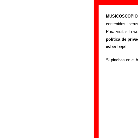
The Pribata Id
MUSICOSCOPIO.c
>
Portada
The Priba
contenidos incru
Si tienes informac
Para visitar la 
siguiente formula
política de priv
colaboración.
aviso legal
.
Nombre
:
Si pinchas en el b
E-mail
(necesario par
Asunto :
IMPORTANTE:
Musicoscopio NO V