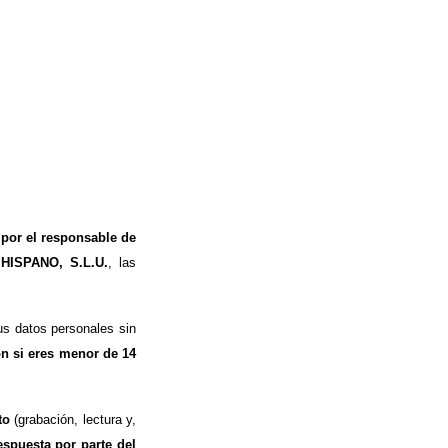
 por el responsable de
 HISPANO, S.L.U.
, las
s datos personales sin
ón si eres menor de 14
to
(grabación, lectura y,
espuesta por parte del