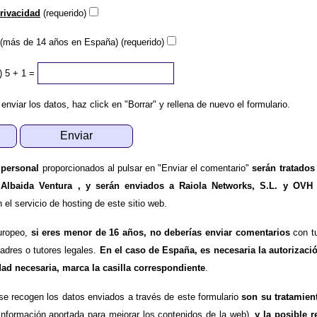
privacidad
(requerido)
(más de 14 años en España) (requerido)
)
5 + 1 =
 enviar los datos, haz click en "Borrar" y rellena de nuevo el formulario.
 personal
proporcionados al pulsar en "Enviar el comentario"
serán tratados
 Albaida Ventura , y serán enviados a Raiola Networks, S.L. y OVH
l servicio de hosting de este sitio web.
uropeo,
si eres menor de 16 años, no deberías enviar comentarios
con tu
padres o tutores legales.
En el caso de España, es necesaria la autorizaci
dad necesaria, marca la casilla correspondiente
.
se recogen los datos enviados a través de este formulario
son su tratamien
información aportada para mejorar los contenidos de la web),
y la posible r