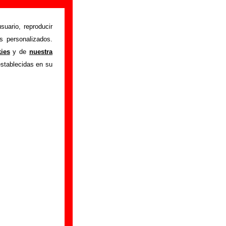
suario, reproducir
s personalizados.
istente mediante el
kies
y de
nuestra
m
.
Gracias por tu
establecidas en su
bre él.