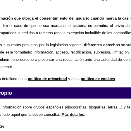
timación que otorga el consentimiento del usuario cuando marca la casil
d
. En el caso de que no sea marcada, el sistema no permitirá el envío del
partidos ni cedidos a terceros (con la excepción ineludible de las compañías
os supuestos previstos por la legislación vigente,
diferentes derechos sobr
de este formulario: información, acceso, rectificación, supresión, limitación
mbién tiene derecho a presentar una reclamación ante una autoridad de contr
amente.
 detallada en la
política de privacidad
y en la
política de cookies
.
copio
 información sobre grupos españoles (discografias, biografías, letras...) y f
e todo aquel que la desee consultar.
Más detalles
.
026