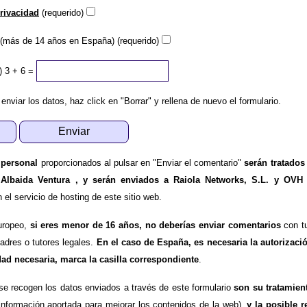
privacidad
(requerido)
(más de 14 años en España) (requerido)
)
3 + 6 =
 enviar los datos, haz click en "Borrar" y rellena de nuevo el formulario.
 personal
proporcionados al pulsar en "Enviar el comentario"
serán tratados
 Albaida Ventura , y serán enviados a Raiola Networks, S.L. y OVH
l servicio de hosting de este sitio web.
uropeo,
si eres menor de 16 años, no deberías enviar comentarios
con tu
padres o tutores legales.
En el caso de España, es necesaria la autorizaci
dad necesaria, marca la casilla correspondiente
.
se recogen los datos enviados a través de este formulario
son su tratamien
información aportada para mejorar los contenidos de la web),
y la posible r