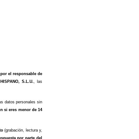
 por el responsable de
 HISPANO, S.L.U.
, las
s datos personales sin
ón si eres menor de 14
to
(grabación, lectura y,
espuesta por parte del