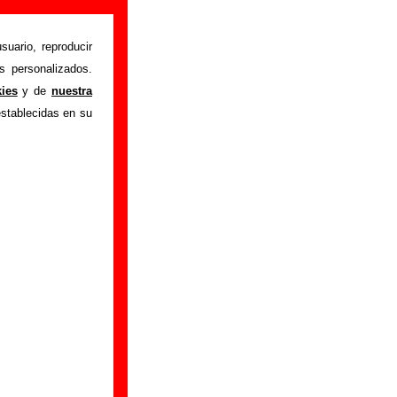
suario, reproducir
s personalizados.
istente mediante el
kies
y de
nuestra
m
.
Gracias por tu
establecidas en su
bre él.