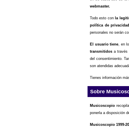
webmaster.
Todo esto con
la legi
política de privacida
personales no serán com
El usuario tiene
, en l
transmitidos
a través 
del consentimiento. Ta
son atendidas adecuad
Tienes información más
Sobre Musicos
Musicoscopio
recopila
ponerla a disposición d
Musicoscopio 1999-2