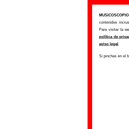
The Pribata Id
MUSICOSCOPIO.c
>
Portada
The Priba
contenidos incru
Si tienes informac
Para visitar la 
siguiente formula
política de priv
colaboración.
aviso legal
.
Nombre
:
Si pinchas en el b
E-mail
(necesario par
Asunto :
IMPORTANTE:
Musicoscopio NO V