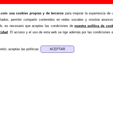
aho - Añadir o corregir información
om usa cookies propias y de terceros
para mejorar la experiencia de u
>
ta Idaho
Añadir
stados, permitir compartir contenidos en redes sociales y mostrar anuncio
ión adicional, puedes enviar nueva información o corregir la ex
web, es necesario que aceptes las condiciones de
nuestra política de coo
rio o escribiendo un e-mail a
guialven@musicoscopio.co
acidad
. El acceso y el uso de esta web se rige además por las condiciones 
otón, aceptas las políticas:
:
a obtener respuesta)
ENDE material discográfico, solo contiene información so