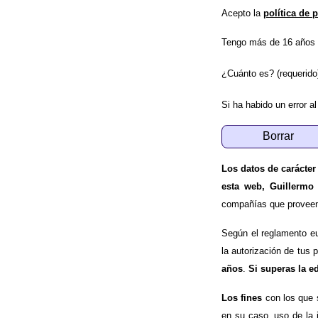
Acepto la
política de 
Tengo más de 16 años 
¿Cuánto es? (requerido
Si ha habido un error al
Los datos de carácter
esta web, Guillermo
compañías que proveen e
Según el reglamento e
la autorización de tus 
años
.
Si superas la e
Los fines
con los que 
en su caso, uso de la 