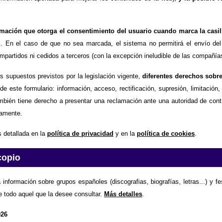
timación que otorga el consentimiento del usuario cuando marca la casil
d
. En el caso de que no sea marcada, el sistema no permitirá el envío del
partidos ni cedidos a terceros (con la excepción ineludible de las compañías
os supuestos previstos por la legislación vigente,
diferentes derechos sobr
de este formulario: información, acceso, rectificación, supresión, limitación
mbién tiene derecho a presentar una reclamación ante una autoridad de contr
amente.
 detallada en la
política de privacidad
y en la
política de cookies
.
copio
 información sobre grupos españoles (discografias, biografías, letras...) y f
e todo aquel que la desee consultar.
Más detalles
.
026