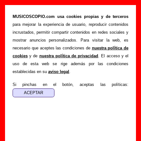
The Pribata Idaho - Añadir o corregir
información
MUSICOSCOPIO.com usa cookies propias y de terceros
para mejorar la experiencia de usuario, reproducir contenidos
>
>
Portada
The Pribata Idaho
Añadir
incrustados, permitir compartir contenidos en redes sociales y
Si tienes información adicional, puedes enviar nueva
mostrar anuncios personalizados. Para visitar la web, es
información o corregir la existente mediante el siguiente
necesario que aceptes las condiciones de
nuestra política de
formulario o escribiendo un e-mail a
cookies
y de
nuestra política de privacidad
. El acceso y el
guialven@musicoscopio.com
.
Gracias por tu
uso de esta web se rige además por las condiciones
colaboración.
establecidas en su
aviso legal
.
Nombre
:
Si pinchas en el botón, aceptas las políticas:
E-mail
:
(necesario para obtener respuesta)
Asunto :