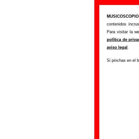
The Pribata Id
MUSICOSCOPIO.c
>
Portada
The Priba
contenidos incru
Si tienes informac
Para visitar la 
siguiente formula
política de priv
colaboración.
aviso legal
.
Nombre
:
Si pinchas en el b
E-mail
(necesario par
Asunto :
IMPORTANTE:
Musicoscopio NO V