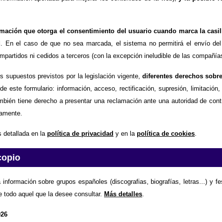
timación que otorga el consentimiento del usuario cuando marca la casil
d
. En el caso de que no sea marcada, el sistema no permitirá el envío del
partidos ni cedidos a terceros (con la excepción ineludible de las compañías
os supuestos previstos por la legislación vigente,
diferentes derechos sobr
de este formulario: información, acceso, rectificación, supresión, limitación
mbién tiene derecho a presentar una reclamación ante una autoridad de contr
amente.
 detallada en la
política de privacidad
y en la
política de cookies
.
copio
 información sobre grupos españoles (discografias, biografías, letras...) y f
e todo aquel que la desee consultar.
Más detalles
.
026