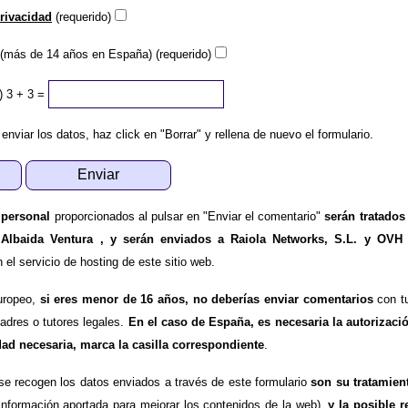
privacidad
(requerido)
(más de 14 años en España) (requerido)
)
3 + 3 =
 enviar los datos, haz click en "Borrar" y rellena de nuevo el formulario.
 personal
proporcionados al pulsar en "Enviar el comentario"
serán tratados
 Albaida Ventura , y serán enviados a Raiola Networks, S.L. y OVH
l servicio de hosting de este sitio web.
uropeo,
si eres menor de 16 años, no deberías enviar comentarios
con tu
padres o tutores legales.
En el caso de España, es necesaria la autorizaci
dad necesaria, marca la casilla correspondiente
.
se recogen los datos enviados a través de este formulario
son su tratamien
información aportada para mejorar los contenidos de la web),
y la posible r