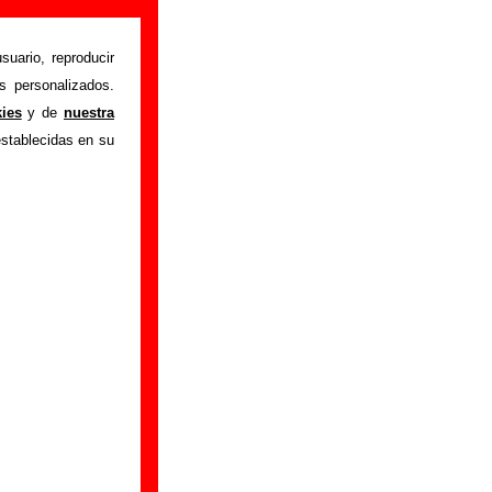
suario, reproducir
s personalizados.
istente mediante el
kies
y de
nuestra
m
.
Gracias por tu
establecidas en su
bre él.