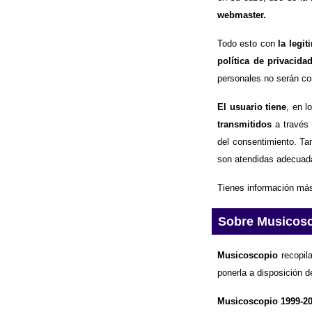
webmaster.
Todo esto con
la legi
política de privacida
personales no serán com
El usuario tiene
, en l
transmitidos
a través 
del consentimiento. Ta
son atendidas adecuad
Tienes información más
Sobre Musicos
Musicoscopio
recopila
ponerla a disposición d
Musicoscopio 1999-2