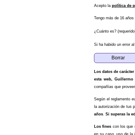
Acepto la
política de 
Tengo más de 16 años 
¿Cuánto es? (requerido
Si ha habido un error al
Los datos de carácter
esta web, Guillermo
compañías que proveen e
Según el reglamento e
la autorización de tus 
años
.
Si superas la e
Los fines
con los que 
en su caso, uso de la 