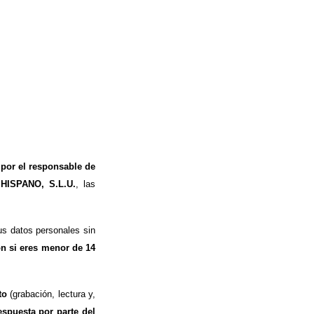
 por el responsable de
 HISPANO, S.L.U.
, las
s datos personales sin
ón si eres menor de 14
to
(grabación, lectura y,
espuesta por parte del