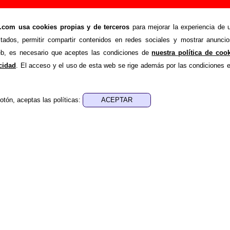
aho - Añadir o corregir información
om usa cookies propias y de terceros
para mejorar la experiencia de u
>
ta Idaho
Añadir
stados, permitir compartir contenidos en redes sociales y mostrar anuncio
ión adicional, puedes enviar nueva información o corregir la ex
web, es necesario que aceptes las condiciones de
nuestra política de coo
rio o escribiendo un e-mail a
guialven@musicoscopio.co
acidad
. El acceso y el uso de esta web se rige además por las condiciones 
otón, aceptas las políticas:
:
a obtener respuesta)
ENDE material discográfico, solo contiene información so