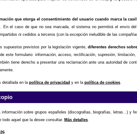
timación que otorga el consentimiento del usuario cuando marca la casil
d
. En el caso de que no sea marcada, el sistema no permitirá el envío del
partidos ni cedidos a terceros (con la excepción ineludible de las compañías
os supuestos previstos por la legislación vigente,
diferentes derechos sobr
de este formulario: información, acceso, rectificación, supresión, limitación
mbién tiene derecho a presentar una reclamación ante una autoridad de contr
amente.
 detallada en la
política de privacidad
y en la
política de cookies
.
copio
 información sobre grupos españoles (discografias, biografías, letras...) y f
e todo aquel que la desee consultar.
Más detalles
.
026