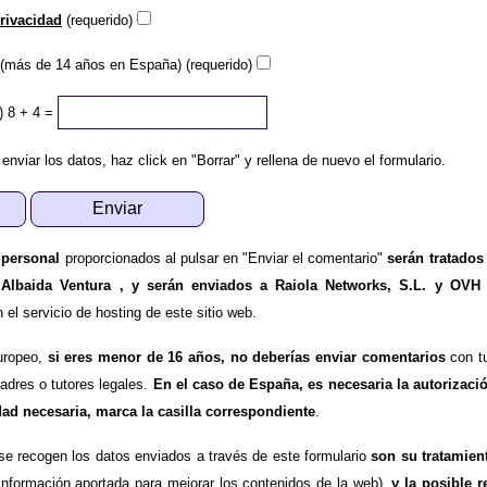
privacidad
(requerido)
(más de 14 años en España) (requerido)
)
8 + 4 =
 enviar los datos, haz click en "Borrar" y rellena de nuevo el formulario.
 personal
proporcionados al pulsar en "Enviar el comentario"
serán tratados
 Albaida Ventura , y serán enviados a Raiola Networks, S.L. y OVH
l servicio de hosting de este sitio web.
uropeo,
si eres menor de 16 años, no deberías enviar comentarios
con tu
padres o tutores legales.
En el caso de España, es necesaria la autorizaci
dad necesaria, marca la casilla correspondiente
.
se recogen los datos enviados a través de este formulario
son su tratamien
información aportada para mejorar los contenidos de la web),
y la posible r