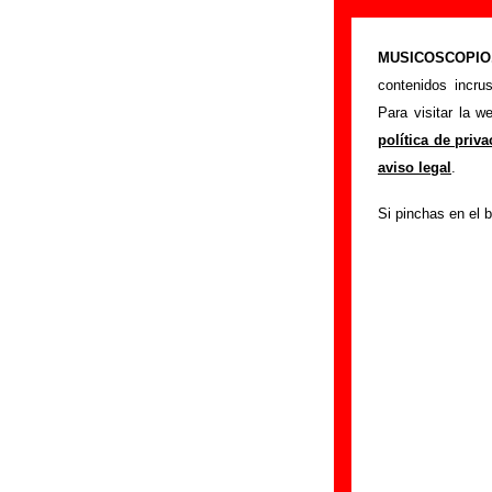
The Pribata Id
MUSICOSCOPIO.c
>
Portada
The Priba
contenidos incru
Si tienes informac
Para visitar la 
siguiente formula
política de priv
colaboración.
aviso legal
.
Nombre
:
Si pinchas en el b
E-mail
(necesario par
Asunto :
IMPORTANTE:
Musicoscopio NO V