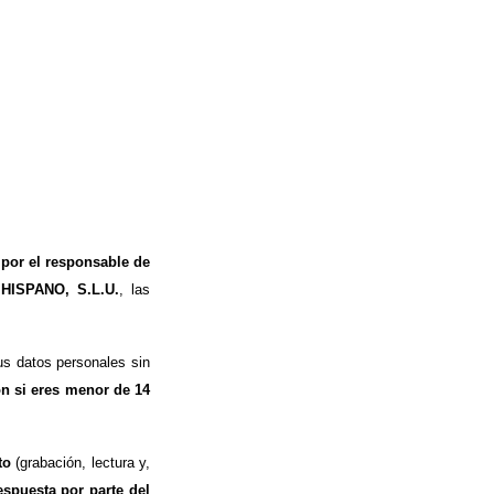
 por el responsable de
 HISPANO, S.L.U.
, las
s datos personales sin
ón si eres menor de 14
to
(grabación, lectura y,
espuesta por parte del