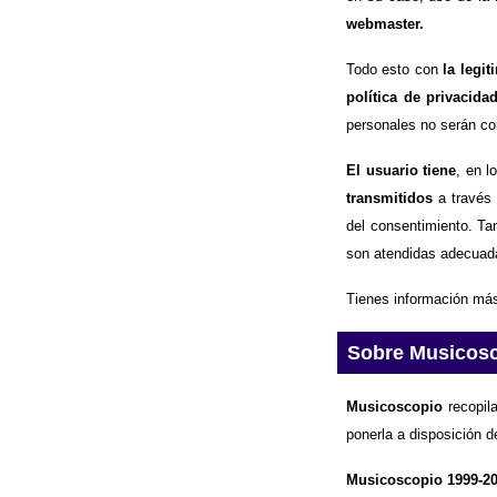
webmaster.
Todo esto con
la legi
política de privacida
personales no serán com
El usuario tiene
, en l
transmitidos
a través 
del consentimiento. Ta
son atendidas adecuad
Tienes información más
Sobre Musicos
Musicoscopio
recopila
ponerla a disposición d
Musicoscopio 1999-2