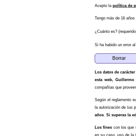
Acepto la
política de 
Tengo más de 16 años 
¿Cuánto es? (requerido
Si ha habido un error al
Los datos de carácter
esta web, Guillermo
compañías que proveen e
Según el reglamento e
la autorización de tus 
años
.
Si superas la e
Los fines
con los que 
en su caso, uso de la 