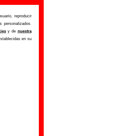
suario, reproducir
s personalizados.
istente mediante el
kies
y de
nuestra
m
.
Gracias por tu
establecidas en su
bre él.