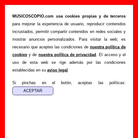
The Pribata Idaho - Añadir o corregir
información
MUSICOSCOPIO.com usa cookies propias y de terceros
para mejorar la experiencia de usuario, reproducir contenidos
>
>
Portada
The Pribata Idaho
Añadir
incrustados, permitir compartir contenidos en redes sociales y
Si tienes información adicional, puedes enviar nueva
mostrar anuncios personalizados. Para visitar la web, es
información o corregir la existente mediante el siguiente
necesario que aceptes las condiciones de
nuestra política de
formulario o escribiendo un e-mail a
cookies
y de
nuestra política de privacidad
. El acceso y el
guialven@musicoscopio.com
.
Gracias por tu
uso de esta web se rige además por las condiciones
colaboración.
establecidas en su
aviso legal
.
Nombre
:
Si pinchas en el botón, aceptas las políticas:
E-mail
:
(necesario para obtener respuesta)
Asunto :