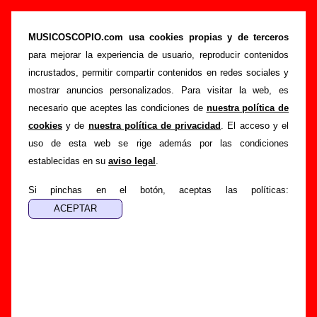
The Pribata Idaho - Añadir o corregir
información
MUSICOSCOPIO.com usa cookies propias y de terceros
para mejorar la experiencia de usuario, reproducir contenidos
>
>
Portada
The Pribata Idaho
Añadir
incrustados, permitir compartir contenidos en redes sociales y
Si tienes información adicional, puedes enviar nueva
mostrar anuncios personalizados. Para visitar la web, es
información o corregir la existente mediante el siguiente
necesario que aceptes las condiciones de
nuestra política de
formulario o escribiendo un e-mail a
cookies
y de
nuestra política de privacidad
. El acceso y el
guialven@musicoscopio.com
.
Gracias por tu
uso de esta web se rige además por las condiciones
colaboración.
establecidas en su
aviso legal
.
Nombre
:
Si pinchas en el botón, aceptas las políticas:
E-mail
:
(necesario para obtener respuesta)
Asunto :