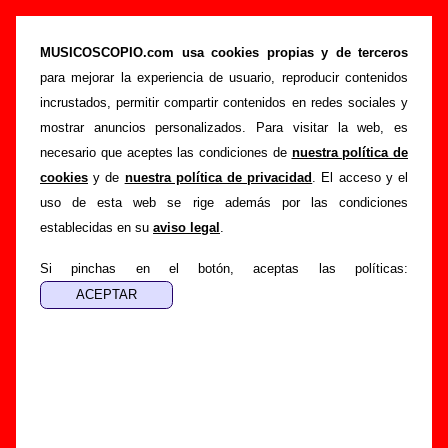
Biografía de Teléfono Rojo: miembros, historia
y publicaciones
MUSICOSCOPIO.com usa cookies propias y de terceros
para mejorar la experiencia de usuario, reproducir contenidos
>
Portada
Teléfono Rojo
incrustados, permitir compartir contenidos en redes sociales y
Esta página recopila información sobre la biografía de
mostrar anuncios personalizados. Para visitar la web, es
Teléfono Rojo
: sus componentes iniciales y los cambios de
necesario que aceptes las condiciones de
nuestra política de
formación, su trayectoria y otros grupos relacionados, los
cookies
y de
nuestra política de privacidad
. El acceso y el
discos y las canciones que han publicado, enlaces con
uso de esta web se rige además por las condiciones
información adicional... Si lo deseas, puedes ayudar a
establecidas en su
aviso legal
.
completar esta sección
enviando nueva información o
corrigiendo la existente.
Si pinchas en el botón, aceptas las políticas:
El texto de esta biografía fue escrito por Guillermo Albaida
Ventura. La última actualización del mismo fue realizada el
día 20 de mayo de 2012. El texto está publicado
bajo
licencia CC BY-SA 3.0