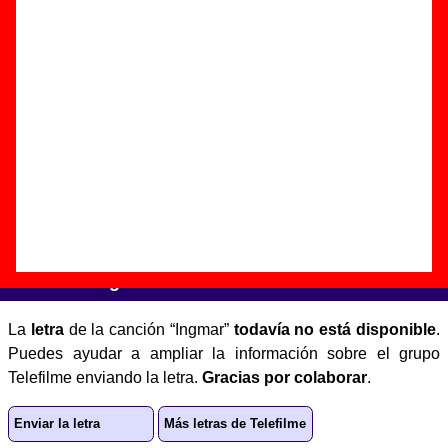
Autor(es) de la letra - ????
Autor(es) de la música - ????
Discos en los que aparece “Ingmar”
“
Catastrophe baby
” (
CD-EP
)
Grupo(s):
Telefilme
Discográfica(s):
Elefant Records
-
Referencia:
????
Fecha de publicación:
1997
Letra de “Ingmar”
La
letra
de la canción “Ingmar”
todavía no está disponible
.
Puedes ayudar a ampliar la información sobre el grupo
Telefilme enviando la letra.
Gracias por colaborar
.
Enviar la letra
Más letras de Telefilme