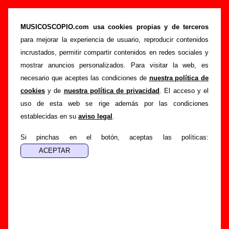
“Ingmar”, canción de Telefilme (Letra e
información)
MUSICOSCOPIO.com usa cookies propias y de terceros
para mejorar la experiencia de usuario, reproducir contenidos
>
>
>
Portada
Telefilme
Canciones
Ingmar
incrustados, permitir compartir contenidos en redes sociales y
Esta página pretende recopilar todo tipo de información
mostrar anuncios personalizados. Para visitar la web, es
sobre la
canción "Ingmar
" interpretada por
Telefilme
.
necesario que aceptes las condiciones de
nuestra política de
Además de su letra, también aparecerá información sobre el
cookies
y de
nuestra política de privacidad
. El acceso y el
autor o los autores, sobre los discos en los que está incluido
uso de esta web se rige además por las condiciones
este tema, sobre la grabación del mismo, sobre versiones a
establecidas en su
aviso legal
.
cargo de otros grupos... Si encuentras errores o tienes
información adicional, puedes ayudar a
completar esta
Si pinchas en el botón, aceptas las políticas:
información
.
Autores, versiones, ediciones... de “Ingmar”