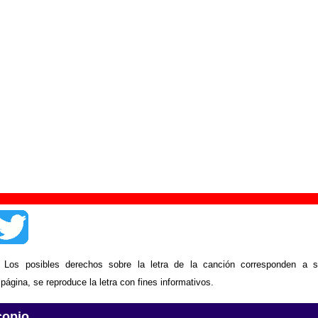
ade in / Fade out
” (
CD / LP de vinilo
)
upo(s):
Telefilme
scográfica(s):
Elefant Records
- Referencia:
????
cha de publicación:
1995
 esquivel”
al.
Letras de Telefilme
: Los posibles derechos sobre la letra de la canción corresponden a s
ágina, se reproduce la letra con fines informativos.
copio