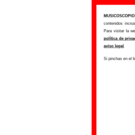
“Radio esquive
MUSICOSCOPIO.c
>
Portada
Telefilme
contenidos incru
Esta página pret
Para visitar la 
interpretada por
Te
política de priv
autores, sobre los
aviso legal
.
versiones a cargo 
Si pinchas en el b
ayudar a
completa
Autores, versio
Autor(es) de la letra 
Autor(es) de la mú
Discos en los que