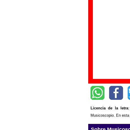
“
F
Gr
Di
Fe
Letra de “Radio
Canción instrument
Ampliar / corregir
Licencia de la letra
Musicoscopio. En esta p
Sobre Musicos