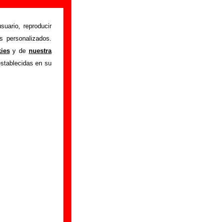
suario, reproducir
s personalizados.
 "Radio esquivel
"
kies
y de
nuestra
obre el autor o los
establecidas en su
ón del mismo, sobre
n adicional, puedes