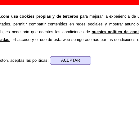
l”, canción de Telefilme (Letra e información)
om usa cookies propias y de terceros
para mejorar la experiencia de u
>
>
Canciones
Radio esquivel
stados, permitir compartir contenidos en redes sociales y mostrar anuncio
ende recopilar todo tipo de información sobre la
canción
web, es necesario que aceptes las condiciones de
nuestra política de coo
lefilme
. Además de su letra, también aparecerá información s
acidad
. El acceso y el uso de esta web se rige además por las condiciones 
 discos en los que está incluido este tema, sobre la grabaci
de otros grupos... Si encuentras errores o tienes informació
otón, aceptas las políticas:
r esta información
.
nes, ediciones... de “Radio esquivel”
- - - -
sica - ????
 aparece “Radio esquivel”