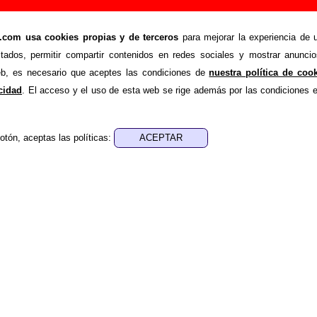
sie”, canción de Telefilme (Letra e información)
om usa cookies propias y de terceros
para mejorar la experiencia de u
>
>
Canciones
Teenage siouxsie
stados, permitir compartir contenidos en redes sociales y mostrar anuncio
nde recopilar todo tipo de información sobre la
canción "
web, es necesario que aceptes las condiciones de
nuestra política de coo
lefilme
. Además de su letra, también aparecerá información s
acidad
. El acceso y el uso de esta web se rige además por las condiciones 
 discos en los que está incluido este tema, sobre la grabaci
de otros grupos... Si encuentras errores o tienes informació
otón, aceptas las políticas:
r esta información
.
nes, ediciones... de “Teenage siouxsie”
a - ????
sica - ????
e aparece “Teenage siouxsie”