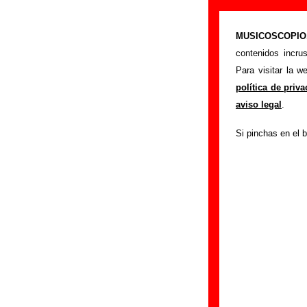
“Teenage sioux
MUSICOSCOPIO.c
>
Portada
Telefilme
contenidos incru
Esta página prete
Para visitar la 
interpretada por
Te
política de priv
autores, sobre los
aviso legal
.
versiones a cargo 
Si pinchas en el b
ayudar a
completa
Autores, versio
Autor(es) de la letr
Autor(es) de la mú
Discos en los qu