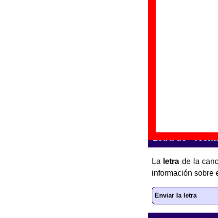
“
F
Gr
Di
Fe
“
E
Gr
Di
Fe
Letra de “Teena
La
letra
de la canc
información sobre e
Enviar la letra