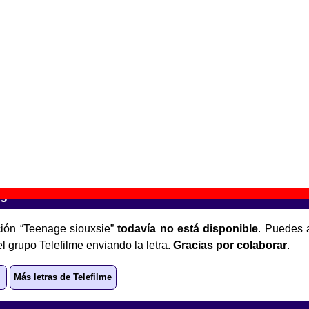
ade in / Fade out
” (
CD / LP de vinilo
)
upo(s):
Telefilme
scográfica(s):
Elefant Records
- Referencia:
????
cha de publicación:
1995
lefant Radio - 68.2 FM Stereo
” (
CD sampler
)
upo(s):
Varios artistas
scográfica(s):
Elefant Records
- Referencia:
????
cha de publicación:
1996
ge siouxsie”
ión “Teenage siouxsie”
todavía no está disponible
. Puedes 
l grupo Telefilme enviando la letra.
Gracias por colaborar
.
Más letras de Telefilme