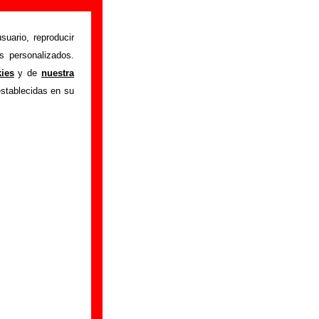
suario, reproducir
s personalizados.
Teenage siouxsie
"
kies
y de
nuestra
obre el autor o los
establecidas en su
ón del mismo, sobre
n adicional, puedes