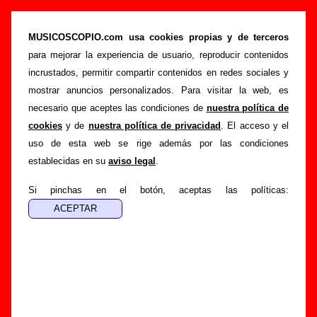
“Vive el peligro” (Single de vinilo de 7’’, 1990) -
Surfin’ Bichos
MUSICOSCOPIO.com usa cookies propias y de terceros
para mejorar la experiencia de usuario, reproducir contenidos
>
>
>
Portada
Surfin’ Bichos
Discografía
Vive el peligro
incrustados, permitir compartir contenidos en redes sociales y
Esta página pretende recopilar todo tipo de información
mostrar anuncios personalizados. Para visitar la web, es
sobre el
disco “Vive el peligro”
, interpretado por
Surfin’
necesario que aceptes las condiciones de
nuestra política de
Bichos
. Además del listado de canciones incluidas en el
cookies
y de
nuestra política de privacidad
. El acceso y el
disco, también se mostrarán en esta página otros tipos de
uso de esta web se rige además por las condiciones
información a medida que estén disponibles: los datos
establecidas en su
aviso legal
.
relacionados con su publicación, los créditos de la grabación
de las canciones (productor, músicos, colaboradores y
Si pinchas en el botón, aceptas las políticas:
responsables de la grabación, las mezclas y la
masterización), información sobre otras ediciones en otros
formatos, curiosidades relacionadas con el disco... Si
encuentras errores o tienes información adicional, puedes
ayudar a
completar esta información
.