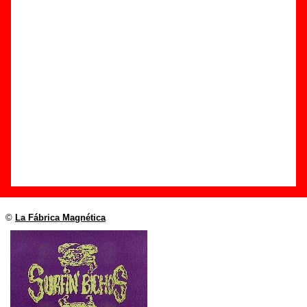
Edición
Título:
Vive el peligro
Formato:
Single de vinilo de 7’’
Fecha de publicación:
1990
Discográfica(s):
La Fábrica Magnética
Referencia:
????
Grupo(s)
:
Surfin’ Bichos
Diseño
©
La Fábrica Magnética