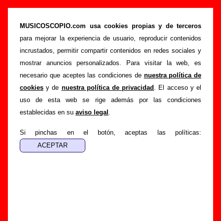
Canciones de Sugus (letras, autores,
videoclips...)
MUSICOSCOPIO.com usa cookies propias y de terceros
para mejorar la experiencia de usuario, reproducir contenidos
>
>
Portada
Sugus
Canciones
incrustados, permitir compartir contenidos en redes sociales y
Esta página muestra una lista con todas las canciones de
mostrar anuncios personalizados. Para visitar la web, es
Sugus
por orden alfabético. Para ver toda la información
necesario que aceptes las condiciones de
nuestra política de
disponible sobre una canción (discos en los que aparece,
cookies
y de
nuestra política de privacidad
. El acceso y el
autor o autores, letra, curiosidades, etc.), sigue el enlace
uso de esta web se rige además por las condiciones
correspondiente.
establecidas en su
aviso legal
.
En el caso de que no esté disponible la letra de uno de los
Si pinchas en el botón, aceptas las políticas:
temas, se indica junto al enlace a la canción. Puedes ayudar
a
completar esta sección
enviando las letras que faltan o
información sobre otras canciones del grupo que no
aparezcan en este listado.
Por último, si en la grabación de la canción ha participado un
segundo intérprete además de Sugus, bien sea una banda,
bien sea un(a) cantante, también está indicado junto al título