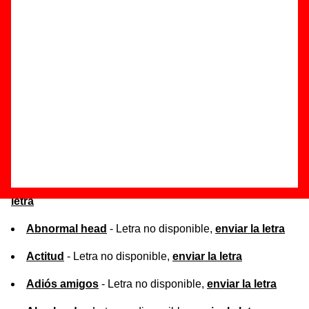
de la canción correspondiente.
Lista de canciones por orden alfabético
1995
- Letra no disponible,
enviar la letra
5 horas con Pelayo
A weasel in my pants
- Letra no disponible,
enviar la
letra
Abnormal head
- Letra no disponible,
enviar la letra
Actitud
- Letra no disponible,
enviar la letra
Adiós amigos
- Letra no disponible,
enviar la letra