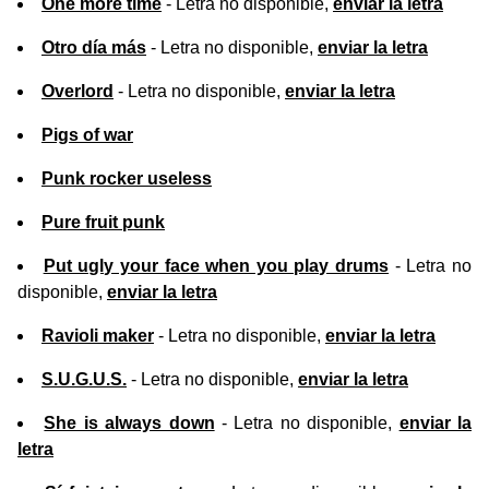
One more time
- Letra no disponible,
enviar la letra
Otro día más
- Letra no disponible,
enviar la letra
Overlord
- Letra no disponible,
enviar la letra
Pigs of war
Punk rocker useless
Pure fruit punk
Put ugly your face when you play drums
- Letra no
disponible,
enviar la letra
Ravioli maker
- Letra no disponible,
enviar la letra
S.U.G.U.S.
- Letra no disponible,
enviar la letra
She is always down
- Letra no disponible,
enviar la
letra