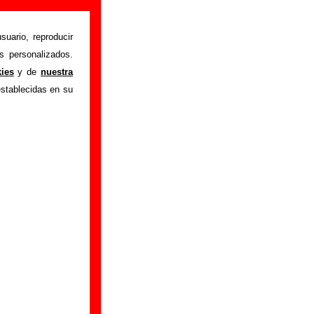
suario, reproducir
s personalizados.
ntes iniciales y los
kies
y de
nuestra
s canciones que han
establecidas en su
r a
completar esta
ualización del mismo
BY-SA 3.0