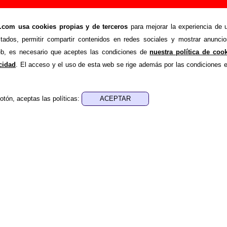
trange Fruit: miembros, historia y publicaciones
om usa cookies propias y de terceros
para mejorar la experiencia de u
ruit
stados, permitir compartir contenidos en redes sociales y mostrar anuncio
la información sobre la biografía de
Strange Fruit
: sus compone
web, es necesario que aceptes las condiciones de
nuestra política de coo
ón, su trayectoria y otros grupos relacionados, los discos y la
acidad
. El acceso y el uso de esta web se rige además por las condiciones 
s con información adicional... Si lo deseas, puedes ayuda
ueva información o corrigiendo la existente.
otón, aceptas las políticas:
ografía fue escrito por Guillermo Albaida Ventura. La última act
a 11 de abril de 2009. El texto está publicado
bajo licencia CC 
historia