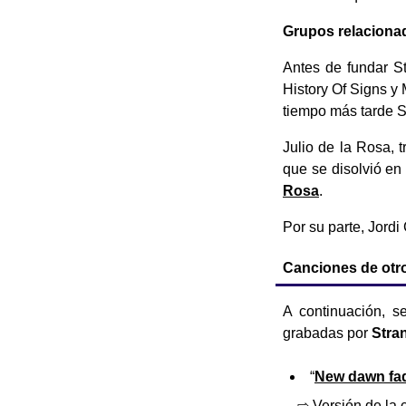
Grupos relaciona
Antes de fundar S
History Of Signs y
tiempo más tarde S
Julio de la Rosa, 
que se disolvió en 
Rosa
.
Por su parte, Jord
Canciones de otro
A continuación, s
grabadas por
Stra
“
New dawn fa
⇨ Versión de la 