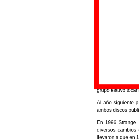
Strange Fruit
fue 
Andy Jarman. En un
- Andrew Jarman: v
- Juan Aguilar: guit
- Julio de la Rosa: 
- Juan Carlos Marín
Con esta formación
Colectivo Karma", 
Colectivo Karma pu
En 1994 Strange Fr
grupo estuvo tocan
Al año siguiente 
ambos discos publi
En 1996 Strange Fr
diversos cambios 
llevaron a que en 1