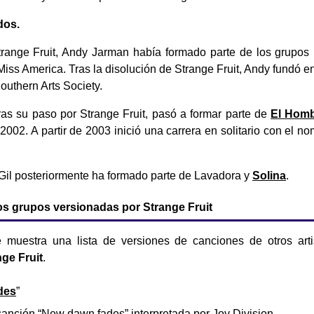
dos.
trange Fruit, Andy Jarman había formado parte de los grupos 
 Miss America. Tras la disolución de Strange Fruit, Andy fundó 
outhern Arts Society.
tras su paso por Strange Fruit, pasó a formar parte de
El Homb
2002. A partir de 2003 inició una carrera en solitario con el 
i Gil posteriormente ha formado parte de Lavadora y
Solina
.
s grupos versionadas por Strange Fruit
e muestra una lista de versiones de canciones de otros art
nge Fruit
.
des
”
canción “New dawn fades” interpretada por Joy Division.