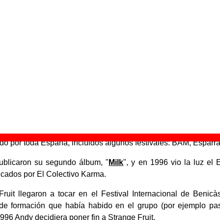
un grupo fundado en 1992 en Sevilla por Andrew Philip Jar
a primera formación del grupo estuvieron:
oz y bajo.
arra y voces.
guitarra.
: batería.
 grabaron algunas canciones que fueron incluidas en un recopil
publicado en 1993 por el sello discográfico del mismo nombr
blicó también el primer álbum de Strange Fruit, "
Yili's party
".
uit publicó con Jabalina Música un EP de vinilo titulado "
G
do por toda España, incluidos algunos festivales: BAM, Espárra
publicaron su segundo álbum, "
Milk
", y en 1996 vio la luz el 
cados por El Colectivo Karma.
uit llegaron a tocar en el Festival Internacional de Benicà
de formación que había habido en el grupo (por ejemplo pasó
996 Andy decidiera poner fin a Strange Fruit.