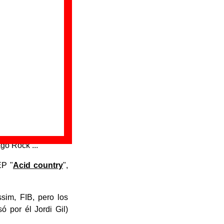
man, conocido como
atorio titulado "El
e. Ese mismo año El
emini
". Ese año el
go Rock ...
EP "
Acid country
",
ssim, FIB, pero los
 por él Jordi Gil)