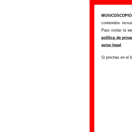
Biografía de S
MUSICOSCOPIO.c
>
Portada
Strange F
contenidos incru
Esta página recopi
Para visitar la 
cambios de formaci
política de priv
publicado, enlace
aviso legal
.
sección
enviando n
Si pinchas en el b
El texto de esta bi
fue realizada el dí
Componentes e 
Grupos de Sevilla