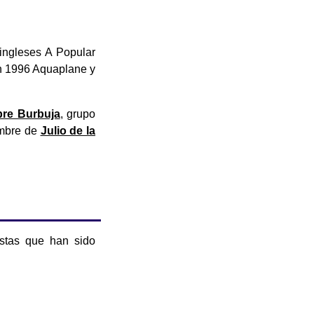
ingleses A Popular
en 1996 Aquaplane y
re Burbuja
, grupo
nombre de
Julio de la
istas que han sido