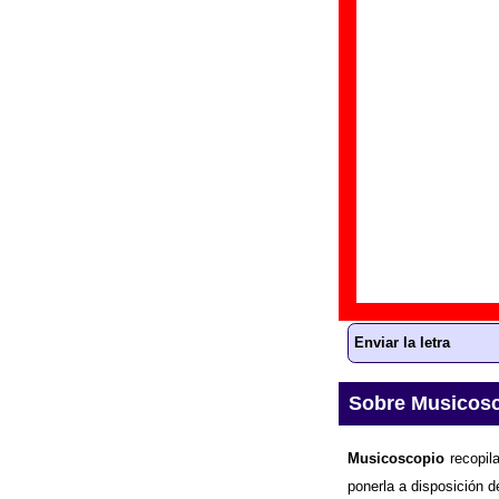
Discos en los que
“
B
Gr
Di
Fe
Letra de “Club 
La
letra
de la canc
ayudar a ampliar la
Enviar la letra
Sobre Musicos
Musicoscopio
recopila
ponerla a disposición d