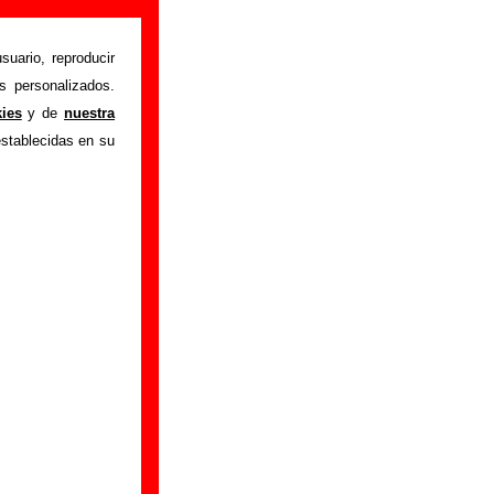
ro (Letra e
suario, reproducir
s personalizados.
kies
y de
nuestra
 que 80 (remezcla
establecidas en su
arecerá información
, sobre la grabación
 tienes información
or Mus)”