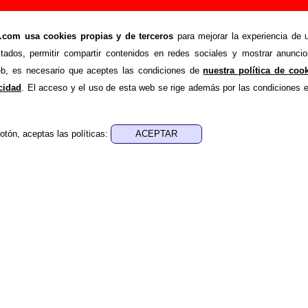
 (remezcla 8q80 por Mus)”, canción de Sr. Chinar
om usa cookies propias y de terceros
para mejorar la experiencia de u
stados, permitir compartir contenidos en redes sociales y mostrar anuncio
>
>
rro
Canciones
Club 8 que 80 (remezcla 8q80 por Mus)
web, es necesario que aceptes las condiciones de
nuestra política de coo
de recopilar todo tipo de información sobre la
canción "Club 8
acidad
. El acceso y el uso de esta web se rige además por las condiciones 
nterpretada por
Sr. Chinarro
. Además de su letra, también ap
s autores, sobre los discos en los que está incluido este tema
ersiones a cargo de otros grupos... Si encuentras errores o
otón, aceptas las políticas:
ayudar a
completar esta información
.
nes, ediciones... de “Club 8 que 80 (remezcla 8q80 p
a - ????
sica - ????