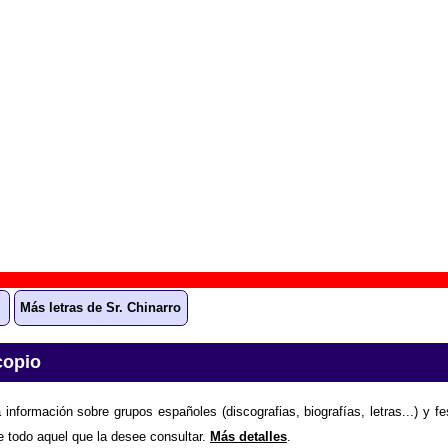
 aparece “Club 8 que 80 (remezcla 8q80 por Mus)”
rumario
” (
CD
)
upo(s):
Varios artistas
scográfica(s):
Acuarela Discos
- Referencia:
????
cha de publicación:
2000
8 que 80 (remezcla 8q80 por Mus)”
ión “Club 8 que 80 (remezcla 8q80 por Mus)”
todavía no está 
 información sobre el grupo Sr. Chinarro enviando la letra.
Grac
Más letras de Sr. Chinarro
copio
 información sobre grupos españoles (discografias, biografías, letras...) y f
e todo aquel que la desee consultar.
Más detalles
.