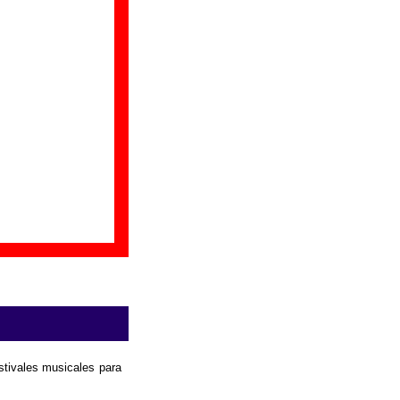
disponible
. Puedes
ias por colaborar
.
estivales musicales para