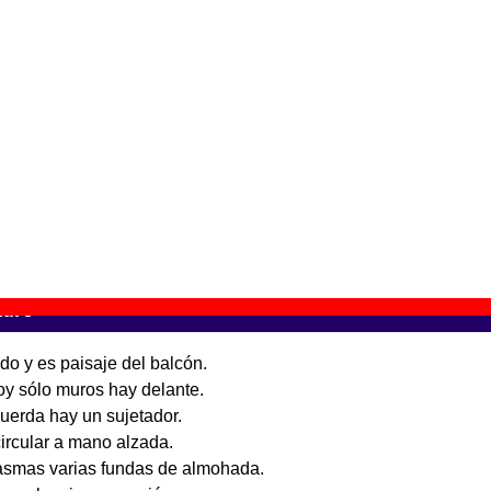
El fuego amigo
” (
CD digipack
)
rupo(s):
Sr. Chinarro
iscográfica(s):
BMG Music Spain
- Referencia:
????
echa de publicación:
2005
l fuego amigo (Reedición)
” (
CD
)
upo(s):
Sr. Chinarro
scográfica(s):
Mushroom Pillow
- Referencia:
MP79
cha de publicación:
05 de noviembre de 2007
adro”
ido y es paisaje del balcón.
oy sólo muros hay delante.
uerda hay un sujetador.
circular a mano alzada.
asmas varias fundas de almohada.