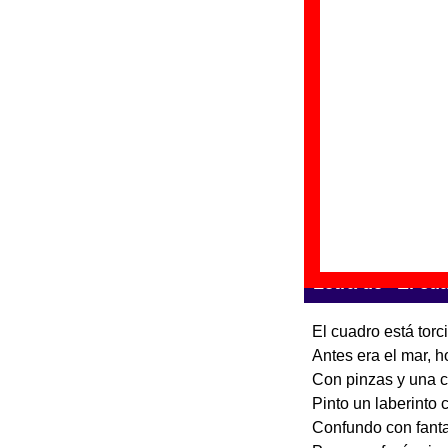
“
G
D
F
“
E
Gr
Di
Fe
Letra de “El cu
El cuadro está torc
Antes era el mar, h
Con pinzas y una c
Pinto un laberinto 
Confundo con fant