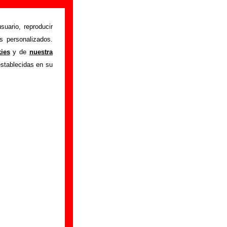
suario, reproducir
s personalizados.
uadro
" interpretada
kies
y de
nuestra
utor o los autores,
establecidas en su
, sobre versiones a
l, puedes ayudar a