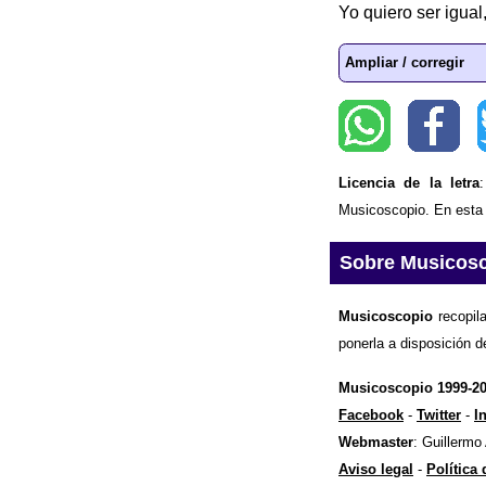
Yo quiero ser igual,
Ampliar / corregir
Licencia de la letra
Musicoscopio. En esta p
Sobre Musicos
Musicoscopio
recopila
ponerla a disposición d
Musicoscopio 1999-2
Facebook
-
Twitter
-
I
Webmaster
: Guillermo
Aviso legal
-
Política