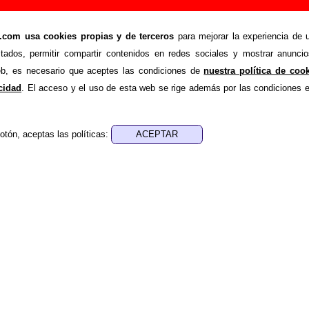
anción de Sr. Chinarro (Letra e información)
om usa cookies propias y de terceros
para mejorar la experiencia de u
>
>
rro
Canciones
El cuadro
stados, permitir compartir contenidos en redes sociales y mostrar anuncio
de recopilar todo tipo de información sobre la
canción "El c
web, es necesario que aceptes las condiciones de
nuestra política de coo
 Además de su letra, también aparecerá información sobre el a
acidad
. El acceso y el uso de esta web se rige además por las condiciones 
n los que está incluido este tema, sobre la grabación del mismo
upos... Si encuentras errores o tienes información adiciona
otón, aceptas las políticas:
formación
.
nes, ediciones... de “El cuadro”
ra - Antonio Luque
sica - Antonio Luque
 aparece “El cuadro”