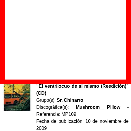
Autor(es) de la letra - Antonio Luque
Autor(es) de la música - Antonio Luque
Discos en los que aparece “Todo el mundo al suelo”
“
El ventrílocuo de sí mismo
” (
CD
)
Grupo(s):
Sr. Chinarro
Discográfica(s):
Acuarela Discos
-
Referencia:
????
Fecha de publicación:
05 de mayo de 2003
“
El ventrílocuo de sí mismo (Reedición)
”
(
CD
)
Grupo(s):
Sr. Chinarro
Discográfica(s):
Mushroom Pillow
-
Referencia:
MP109
Fecha de publicación:
10 de noviembre de
2009