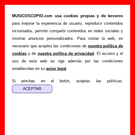
“Todo el mundo al suelo”, canción de Sr.
Chinarro (Letra e información)
MUSICOSCOPIO.com usa cookies propias y de terceros
para mejorar la experiencia de usuario, reproducir contenidos
>
>
>
Portada
Sr. Chinarro
Canciones
Todo el mundo al suelo
incrustados, permitir compartir contenidos en redes sociales y
Esta página pretende recopilar todo tipo de información
mostrar anuncios personalizados. Para visitar la web, es
sobre la
canción "Todo el mundo al suelo
" interpretada
necesario que aceptes las condiciones de
nuestra política de
por
Sr. Chinarro
. Además de su letra, también aparecerá
cookies
y de
nuestra política de privacidad
. El acceso y el
información sobre el autor o los autores, sobre los discos en
uso de esta web se rige además por las condiciones
los que está incluido este tema, sobre la grabación del
establecidas en su
aviso legal
.
mismo, sobre versiones a cargo de otros grupos... Si
encuentras errores o tienes información adicional, puedes
Si pinchas en el botón, aceptas las políticas:
ayudar a
completar esta información
.
Autores, versiones, ediciones... de “Todo el
mundo al suelo”