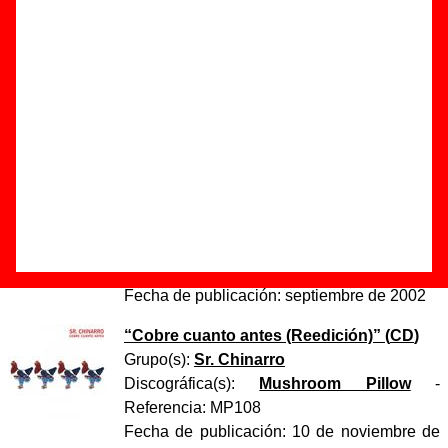
de los solos”
Autor(es) de la letra - Antonio Luque
Autor(es) de la música - Antonio Luque
Discos en los que aparece “No vale reírse de los solos”
“
Cobre cuanto antes
” (
CD
)
Grupo(s):
Sr. Chinarro
Discográfica(s):
Acuarela Discos
-
Referencia:
????
Fecha de publicación:
septiembre de 2002
“
Cobre cuanto antes (Reedición)
” (
CD
)
Grupo(s):
Sr. Chinarro
Discográfica(s):
Mushroom Pillow
-
Referencia:
MP108
Fecha de publicación:
10 de noviembre de