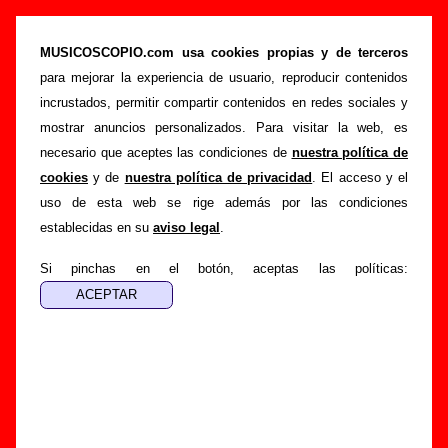
“No vale reírse de los solos”, canción de Sr.
Chinarro (Letra e información)
MUSICOSCOPIO.com usa cookies propias y de terceros
para mejorar la experiencia de usuario, reproducir contenidos
>
>
Portada
Sr. Chinarro
Canciones
incrustados, permitir compartir contenidos en redes sociales y
>
No vale reírse de los solos
mostrar anuncios personalizados. Para visitar la web, es
necesario que aceptes las condiciones de
nuestra política de
Esta página pretende recopilar todo tipo de información
cookies
y de
nuestra política de privacidad
. El acceso y el
sobre la
canción "No vale reírse de los solos
" interpretada
uso de esta web se rige además por las condiciones
por
Sr. Chinarro
. Además de su letra, también aparecerá
establecidas en su
aviso legal
.
información sobre el autor o los autores, sobre los discos en
los que está incluido este tema, sobre la grabación del
Si pinchas en el botón, aceptas las políticas:
mismo, sobre versiones a cargo de otros grupos... Si
encuentras errores o tienes información adicional, puedes
ayudar a
completar esta información
.
Autores, versiones, ediciones... de “No vale reírse