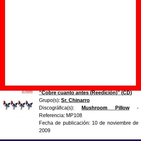
Autor(es) de la letra - Antonio Luque
Autor(es) de la música - Antonio Luque
Discos en los que aparece “Han quedado níquel”
“
Cobre cuanto antes
” (
CD
)
Grupo(s):
Sr. Chinarro
Discográfica(s):
Acuarela Discos
-
Referencia:
????
Fecha de publicación:
septiembre de 2002
“
Cobre cuanto antes (Reedición)
” (
CD
)
Grupo(s):
Sr. Chinarro
Discográfica(s):
Mushroom Pillow
-
Referencia:
MP108
Fecha de publicación:
10 de noviembre de
2009