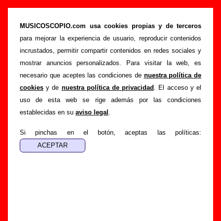
“Han quedado níquel”, canción de Sr.
Chinarro (Letra e información)
MUSICOSCOPIO.com usa cookies propias y de terceros
para mejorar la experiencia de usuario, reproducir contenidos
>
>
>
Portada
Sr. Chinarro
Canciones
Han quedado níquel
incrustados, permitir compartir contenidos en redes sociales y
Esta página pretende recopilar todo tipo de información
mostrar anuncios personalizados. Para visitar la web, es
sobre la
canción "Han quedado níquel
" interpretada por
necesario que aceptes las condiciones de
nuestra política de
Sr. Chinarro
. Además de su letra, también aparecerá
cookies
y de
nuestra política de privacidad
. El acceso y el
información sobre el autor o los autores, sobre los discos en
uso de esta web se rige además por las condiciones
los que está incluido este tema, sobre la grabación del
establecidas en su
aviso legal
.
mismo, sobre versiones a cargo de otros grupos... Si
encuentras errores o tienes información adicional, puedes
Si pinchas en el botón, aceptas las políticas:
ayudar a
completar esta información
.
Autores, versiones, ediciones... de “Han quedado
níquel”