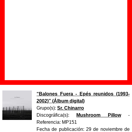
Autor(es) de la letra - Antonio Luque / Daniel Franco
Autor(es) de la música - Antonio Luque
Discos en los que aparece “Scalextric B-12”
“
La tapia de perejil
” (
CD-EP
)
Grupo(s):
Sr. Chinarro
Discográfica(s):
Acuarela Discos
-
Referencia:
????
Fecha de publicación:
02 de octubre de
2002
“
Balones Fuera - Epés reunidos (1993-
2002)
” (
Álbum digital
)
Grupo(s):
Sr. Chinarro
Discográfica(s):
Mushroom Pillow
-
Referencia:
MP151
Fecha de publicación:
29 de noviembre de