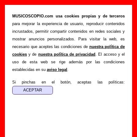
“Scalextric B-12”, canción de Sr. Chinarro
(Letra e información)
MUSICOSCOPIO.com usa cookies propias y de terceros
para mejorar la experiencia de usuario, reproducir contenidos
>
>
>
Portada
Sr. Chinarro
Canciones
Scalextric B-12
incrustados, permitir compartir contenidos en redes sociales y
Esta página pretende recopilar todo tipo de información
mostrar anuncios personalizados. Para visitar la web, es
sobre la
canción "Scalextric B-12
" interpretada por
Sr.
necesario que aceptes las condiciones de
nuestra política de
Chinarro
. Además de su letra, también aparecerá
cookies
y de
nuestra política de privacidad
. El acceso y el
información sobre el autor o los autores, sobre los discos en
uso de esta web se rige además por las condiciones
los que está incluido este tema, sobre la grabación del
establecidas en su
aviso legal
.
mismo, sobre versiones a cargo de otros grupos... Si
encuentras errores o tienes información adicional, puedes
Si pinchas en el botón, aceptas las políticas:
ayudar a
completar esta información
.
Autores, versiones, ediciones... de “Scalextric B-
12”