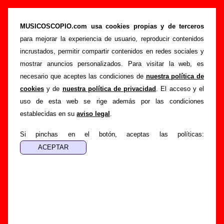
“Aleluya, pero cierra el maletero”, canción de
Sr. Chinarro (Letra e información)
MUSICOSCOPIO.com usa cookies propias y de terceros
para mejorar la experiencia de usuario, reproducir contenidos
>
>
Portada
Sr. Chinarro
Canciones
incrustados, permitir compartir contenidos en redes sociales y
>
Aleluya, pero cierra el maletero
mostrar anuncios personalizados. Para visitar la web, es
necesario que aceptes las condiciones de
nuestra política de
Esta página pretende recopilar todo tipo de información
cookies
y de
nuestra política de privacidad
. El acceso y el
sobre la
canción "Aleluya, pero cierra el maletero
"
uso de esta web se rige además por las condiciones
interpretada por
Sr. Chinarro
. Además de su letra, también
establecidas en su
aviso legal
.
aparecerá información sobre el autor o los autores, sobre los
discos en los que está incluido este tema, sobre la grabación
Si pinchas en el botón, aceptas las políticas:
del mismo, sobre versiones a cargo de otros grupos... Si
encuentras errores o tienes información adicional, puedes
ayudar a
completar esta información
.
Autores, versiones, ediciones... de “Aleluya, pero