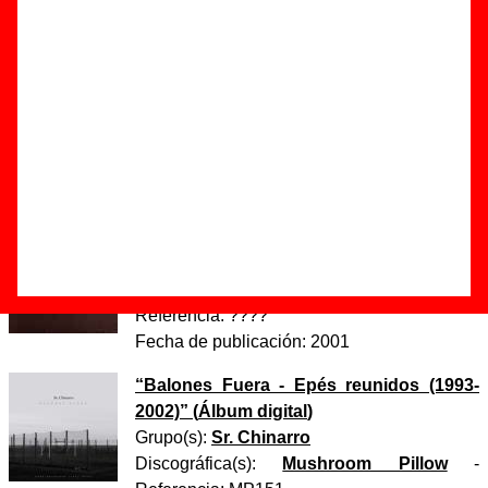
cierra el maletero”
Autor(es) de la letra - Antonio Luque
Autor(es) de la música - Antonio Luque
Discos en los que aparece “Aleluya, pero cierra el
maletero”
“
La casa encima
” (
CD-EP
)
Grupo(s):
Sr. Chinarro
Discográfica(s):
Acuarela Discos
-
Referencia:
????
Fecha de publicación:
2001
“
Balones Fuera - Epés reunidos (1993-
2002)
” (
Álbum digital
)
Grupo(s):
Sr. Chinarro
Discográfica(s):
Mushroom Pillow
-