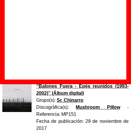
Autor(es) de la letra - Antonio Luque
Autor(es) de la música - Antonio Luque
Discos en los que aparece “Hay vida en el foie-gras”
“
La casa encima
” (
CD-EP
)
Grupo(s):
Sr. Chinarro
Discográfica(s):
Acuarela Discos
-
Referencia:
????
Fecha de publicación:
2001
“
Balones Fuera - Epés reunidos (1993-
2002)
” (
Álbum digital
)
Grupo(s):
Sr. Chinarro
Discográfica(s):
Mushroom Pillow
-
Referencia:
MP151
Fecha de publicación:
29 de noviembre de
2017