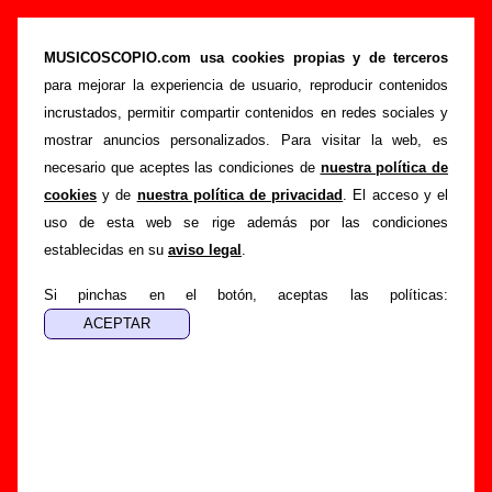
“Hay vida en el foie-gras”, canción de Sr.
Chinarro (Letra e información)
MUSICOSCOPIO.com usa cookies propias y de terceros
para mejorar la experiencia de usuario, reproducir contenidos
>
>
>
Portada
Sr. Chinarro
Canciones
Hay vida en el foie-gras
incrustados, permitir compartir contenidos en redes sociales y
Esta página pretende recopilar todo tipo de información
mostrar anuncios personalizados. Para visitar la web, es
sobre la
canción "Hay vida en el foie-gras
" interpretada
necesario que aceptes las condiciones de
nuestra política de
por
Sr. Chinarro
. Además de su letra, también aparecerá
cookies
y de
nuestra política de privacidad
. El acceso y el
información sobre el autor o los autores, sobre los discos en
uso de esta web se rige además por las condiciones
los que está incluido este tema, sobre la grabación del
establecidas en su
aviso legal
.
mismo, sobre versiones a cargo de otros grupos... Si
encuentras errores o tienes información adicional, puedes
Si pinchas en el botón, aceptas las políticas:
ayudar a
completar esta información
.
Autores, versiones, ediciones... de “Hay vida en el
foie-gras”