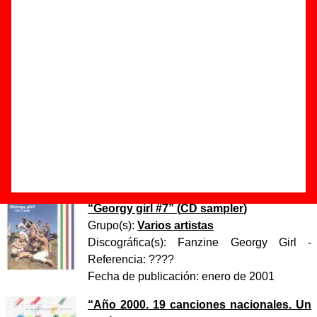
Autor(es) de la letra - Sr. Chinarro
Autor(es) de la música - Sr. Chinarro
Discos en los que aparece “Cero en gimnasia”
“
La pena máxima
” (
CD-EP
)
Grupo(s):
Sr. Chinarro
Discográfica(s):
Acuarela Discos
-
Referencia:
????
Fecha de publicación:
2000
“
Georgy girl #7
” (
CD sampler
)
Grupo(s):
Varios artistas
Discográfica(s):
Fanzine Georgy Girl
-
Referencia:
????
Fecha de publicación:
enero de 2001
“
Año 2000. 19 canciones nacionales. Un