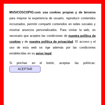
“Cero en gimnasia”, canción de Sr. Chinarro
(Letra e información)
MUSICOSCOPIO.com usa cookies propias y de terceros
para mejorar la experiencia de usuario, reproducir contenidos
>
>
>
Portada
Sr. Chinarro
Canciones
Cero en gimnasia
incrustados, permitir compartir contenidos en redes sociales y
Esta página pretende recopilar todo tipo de información
mostrar anuncios personalizados. Para visitar la web, es
sobre la
canción "Cero en gimnasia
" interpretada por
Sr.
necesario que aceptes las condiciones de
nuestra política de
Chinarro
. Además de su letra, también aparecerá
cookies
y de
nuestra política de privacidad
. El acceso y el
información sobre el autor o los autores, sobre los discos en
uso de esta web se rige además por las condiciones
los que está incluido este tema, sobre la grabación del
establecidas en su
aviso legal
.
mismo, sobre versiones a cargo de otros grupos... Si
encuentras errores o tienes información adicional, puedes
Si pinchas en el botón, aceptas las políticas:
ayudar a
completar esta información
.
Autores, versiones, ediciones... de “Cero en
gimnasia”