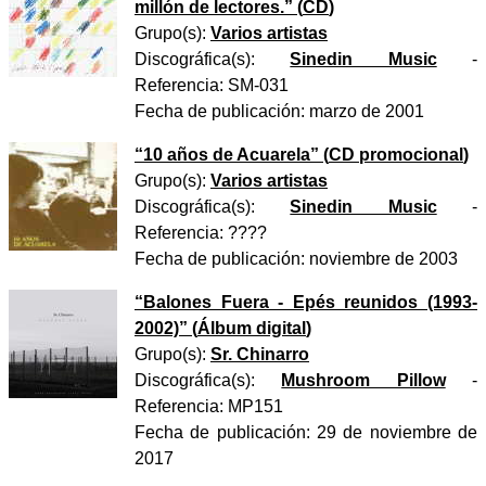
millón de lectores.
” (
CD
)
Grupo(s):
Varios artistas
Discográfica(s):
Sinedin Music
-
Referencia:
SM-031
Fecha de publicación:
marzo de 2001
“
10 años de Acuarela
” (
CD promocional
)
Grupo(s):
Varios artistas
Discográfica(s):
Sinedin Music
-
Referencia:
????
Fecha de publicación:
noviembre de 2003
“
Balones Fuera - Epés reunidos (1993-
2002)
” (
Álbum digital
)
Grupo(s):
Sr. Chinarro
Discográfica(s):
Mushroom Pillow
-
Referencia:
MP151
Fecha de publicación:
29 de noviembre de
2017