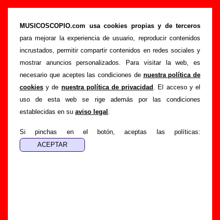
“Puentes de plata”, canción de Sr. Chinarro
(Letra e información)
MUSICOSCOPIO.com usa cookies propias y de terceros
para mejorar la experiencia de usuario, reproducir contenidos
>
>
>
Portada
Sr. Chinarro
Canciones
Puentes de plata
incrustados, permitir compartir contenidos en redes sociales y
Esta página pretende recopilar todo tipo de información
mostrar anuncios personalizados. Para visitar la web, es
sobre la
canción "Puentes de plata
" interpretada por
Sr.
necesario que aceptes las condiciones de
nuestra política de
Chinarro
. Además de su letra, también aparecerá
cookies
y de
nuestra política de privacidad
. El acceso y el
información sobre el autor o los autores, sobre los discos en
uso de esta web se rige además por las condiciones
los que está incluido este tema, sobre la grabación del
establecidas en su
aviso legal
.
mismo, sobre versiones a cargo de otros grupos... Si
encuentras errores o tienes información adicional, puedes
Si pinchas en el botón, aceptas las políticas:
ayudar a
completar esta información
.
Autores, versiones, ediciones... de “Puentes de
plata”