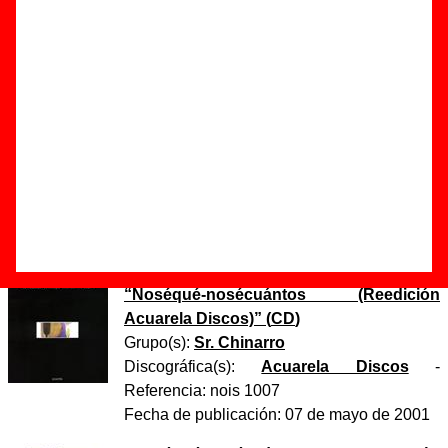
Autor(es) de la letra - Antonio Luque
Autor(es) de la música - Sr. Chinarro
Discos en los que aparece “Puentes de plata”
“
Noséqué-nosécuántos
” (
CD
)
Grupo(s):
Sr. Chinarro
Discográfica(s):
Acuarela Discos
-
Referencia:
????
Fecha de publicación:
junio de 1998
“
Noséqué-nosécuántos (Reedición
Acuarela Discos)
” (
CD
)
Grupo(s):
Sr. Chinarro
Discográfica(s):
Acuarela Discos
-
Referencia:
nois 1007
Fecha de publicación:
07 de mayo de 2001