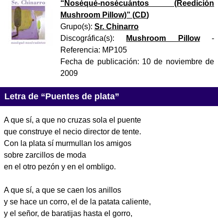
“
Noséqué-nosécuántos (Reedición
Mushroom Pillow)
” (
CD
)
Grupo(s):
Sr. Chinarro
Discográfica(s):
Mushroom Pillow
-
Referencia:
MP105
Fecha de publicación:
10 de noviembre de
2009
Letra de “Puentes de plata”
A que sí, a que no cruzas sola el puente
que construye el necio director de tente.
Con la plata sí murmullan los amigos
sobre zarcillos de moda
en el otro pezón y en el ombligo.
A que sí, a que se caen los anillos
y se hace un corro, el de la patata caliente,
y el señor, de baratijas hasta el gorro,