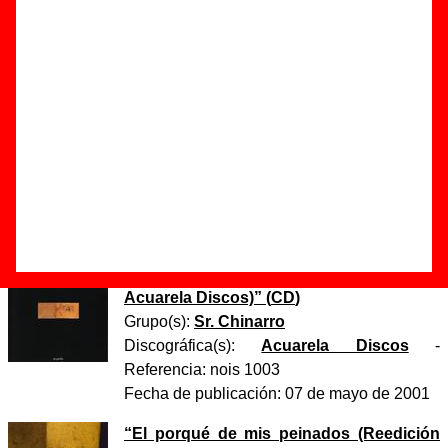
Autor(es) de la letra - Antonio Luque
Autor(es) de la música - Antonio Luque / Belmonte
Discos en los que aparece “Estrenos T.V.”
“
El porqué de mis peinados
” (
CD
)
Grupo(s):
Sr. Chinarro
Discográfica(s):
Acuarela Discos
-
Referencia:
????
Fecha de publicación:
julio de 1997
“
El porqué de mis peinados (Reedición
Acuarela Discos)
” (
CD
)
Grupo(s):
Sr. Chinarro
Discográfica(s):
Acuarela Discos
-
Referencia:
nois 1003
Fecha de publicación:
07 de mayo de 2001
“
El porqué de mis peinados (Reedición