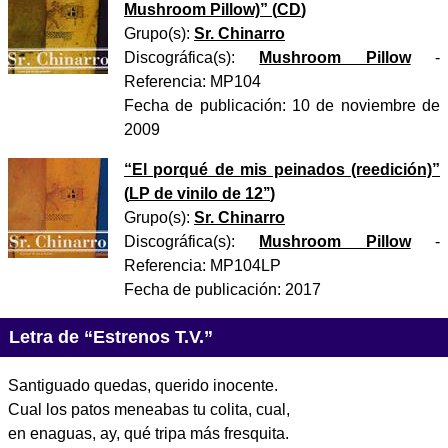
Mushroom Pillow)
” (
CD
)
Grupo(s):
Sr. Chinarro
Discográfica(s):
Mushroom Pillow
-
Referencia:
MP104
Fecha de publicación:
10 de noviembre de
2009
“
El porqué de mis peinados (reedición)
”
(
LP de vinilo de 12’’
)
Grupo(s):
Sr. Chinarro
Discográfica(s):
Mushroom Pillow
-
Referencia:
MP104LP
Fecha de publicación:
2017
Letra de “Estrenos T.V.”
Santiguado quedas, querido inocente.
Cual los patos meneabas tu colita, cual,
en enaguas, ay, qué tripa más fresquita.