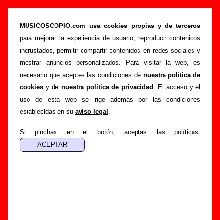
“Estrenos T.V.”, canción de Sr. Chinarro (Letra
e información)
MUSICOSCOPIO.com usa cookies propias y de terceros
para mejorar la experiencia de usuario, reproducir contenidos
>
>
>
Portada
Sr. Chinarro
Canciones
Estrenos T.V.
incrustados, permitir compartir contenidos en redes sociales y
Esta página pretende recopilar todo tipo de información
mostrar anuncios personalizados. Para visitar la web, es
sobre la
canción "Estrenos T.V.
" interpretada por
Sr.
necesario que aceptes las condiciones de
nuestra política de
Chinarro
. Además de su letra, también aparecerá
cookies
y de
nuestra política de privacidad
. El acceso y el
información sobre el autor o los autores, sobre los discos en
uso de esta web se rige además por las condiciones
los que está incluido este tema, sobre la grabación del
establecidas en su
aviso legal
.
mismo, sobre versiones a cargo de otros grupos... Si
encuentras errores o tienes información adicional, puedes
Si pinchas en el botón, aceptas las políticas:
ayudar a
completar esta información
.
Autores, versiones, ediciones... de “Estrenos T.V.”