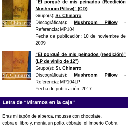
“
El porqué de mis peinados (Reedición
Mushroom Pillow)
” (
CD
)
Grupo(s):
Sr. Chinarro
Discográfica(s):
Mushroom Pillow
-
Referencia:
MP104
Fecha de publicación:
10 de noviembre de
2009
“
El porqué de mis peinados (reedición)
”
(
LP de vinilo de 12’’
)
Grupo(s):
Sr. Chinarro
Discográfica(s):
Mushroom Pillow
-
Referencia:
MP104LP
Fecha de publicación:
2017
Letra de “Miramos en la caja”
Eras mi tapón de alberca, mousse con chocolate,
cobra el libro y, monta un pollo, cóbrate, el Imperio Cobra.