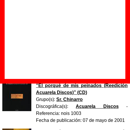
Autor(es) de la letra - Antonio Luque
Autor(es) de la música - Antonio Luque / Belmonte
Discos en los que aparece “Miramos en la caja”
“
El porqué de mis peinados
” (
CD
)
Grupo(s):
Sr. Chinarro
Discográfica(s):
Acuarela Discos
-
Referencia:
????
Fecha de publicación:
julio de 1997
“
El porqué de mis peinados (Reedición
Acuarela Discos)
” (
CD
)
Grupo(s):
Sr. Chinarro
Discográfica(s):
Acuarela Discos
-
Referencia:
nois 1003
Fecha de publicación:
07 de mayo de 2001