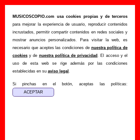
“Miramos en la caja”, canción de Sr. Chinarro
(Letra e información)
MUSICOSCOPIO.com usa cookies propias y de terceros
para mejorar la experiencia de usuario, reproducir contenidos
>
>
>
Portada
Sr. Chinarro
Canciones
Miramos en la caja
incrustados, permitir compartir contenidos en redes sociales y
Esta página pretende recopilar todo tipo de información
mostrar anuncios personalizados. Para visitar la web, es
sobre la
canción "Miramos en la caja
" interpretada por
Sr.
necesario que aceptes las condiciones de
nuestra política de
Chinarro
. Además de su letra, también aparecerá
cookies
y de
nuestra política de privacidad
. El acceso y el
información sobre el autor o los autores, sobre los discos en
uso de esta web se rige además por las condiciones
los que está incluido este tema, sobre la grabación del
establecidas en su
aviso legal
.
mismo, sobre versiones a cargo de otros grupos... Si
encuentras errores o tienes información adicional, puedes
Si pinchas en el botón, aceptas las políticas:
ayudar a
completar esta información
.
Autores, versiones, ediciones... de “Miramos en la
caja”