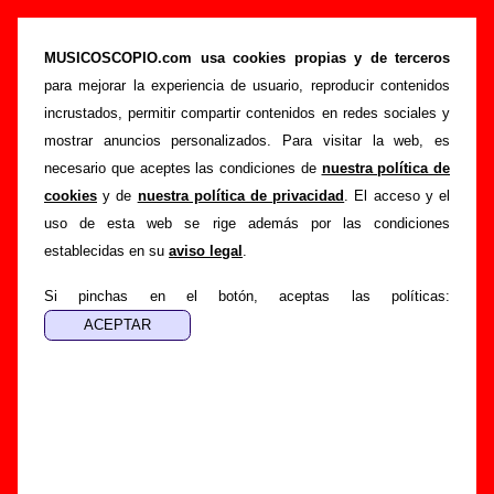
“Bye bye”, canción de Sr. Chinarro (Letra e
información)
MUSICOSCOPIO.com usa cookies propias y de terceros
para mejorar la experiencia de usuario, reproducir contenidos
>
>
>
Portada
Sr. Chinarro
Canciones
Bye bye
incrustados, permitir compartir contenidos en redes sociales y
Esta página pretende recopilar todo tipo de información
mostrar anuncios personalizados. Para visitar la web, es
sobre la
canción "Bye bye
" interpretada por
Sr. Chinarro
.
necesario que aceptes las condiciones de
nuestra política de
Además de su letra, también aparecerá información sobre el
cookies
y de
nuestra política de privacidad
. El acceso y el
autor o los autores, sobre los discos en los que está incluido
uso de esta web se rige además por las condiciones
este tema, sobre la grabación del mismo, sobre versiones a
establecidas en su
aviso legal
.
cargo de otros grupos... Si encuentras errores o tienes
información adicional, puedes ayudar a
completar esta
Si pinchas en el botón, aceptas las políticas:
información
.
Autores, versiones, ediciones... de “Bye bye”