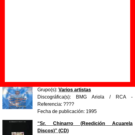
Autor(es) de la letra - Antonio Luque
Autor(es) de la música - Antonio Luque
Discos en los que aparece “Bye bye”
“
Sr. Chinarro
” (
CD
)
Grupo(s):
Sr. Chinarro
Discográfica(s):
Acuarela Discos
-
Referencia:
????
Fecha de publicación:
1994
“
Benicàssim 95
” (
2 CDs / 2 casetes
)
Grupo(s):
Varios artistas
Discográfica(s):
BMG Ariola / RCA
-
Referencia:
????
Fecha de publicación:
1995
“
Sr. Chinarro (Reedición Acuarela
Discos)
” (
CD
)